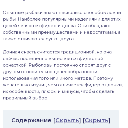
хонь
Опытные рыбаки знают несколько способов ловли
рыбы. Наиболее популярными изделиями для этих
целей являются фидер и донка. Они обладают
собственными преимуществами и недостатками, а
дак
также отличаются руг от друга.
тва
Донная снасть считается традиционной, но она
сейчас постепенно вытесняется фидерной
лейка
оснасткой. Рыболовы постоянно спорят друг с
другом относительно целесообразности
использования того или иного метода. Поэтому
нь
желательно изучит, чем отличается фидер от донки,
их особенности, плюсы и минусы, чтобы сделать
столобик
правильный выбор.
лим
Содержание
[
Скрыть
]
[
Скрыть
]
рель