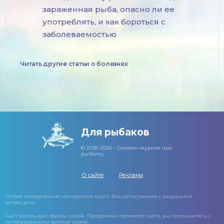
зараженная рыба, опасно ли ее
употреблять, и как бороться с
заболеваемостью
Читать другие статьи о болезнях
Для рыбаков
© 2018–2026 – Онлайн-журнал про
рыбалку
О сайте
Реклама
Любое копирование материалов сайта без согласования с редакцией
запрещено.
Сайт использует файлы cookie. Продолжая просмотр сайта, вы соглашаетесь с
использованием файлов cookie.