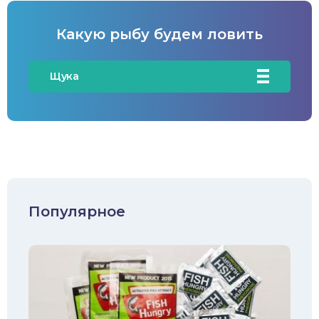
Какую рыбу будем ловить
Щука
Карась
Карп/Сазан
Окунь
Судак
Популярное
Голавль
Жерех
Лещ