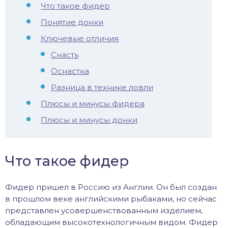
Что такое фидер
иус
Понятие донки
Ключевые отличия
лый амур
Снасть
етр
Оснастка
Разница в технике ловли
Плюсы и минусы фидера
Плюсы и минусы донки
Что такое фидер
Фидер пришел в Россию из Англии. Он был создан
в прошлом веке английскими рыбаками, но сейчас
представлен усовершенствованным изделием,
обладающим высокотехнологичным видом. Фидер