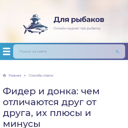
Для рыбаков
няя рыбалка
ась
ининг
лезни рыб
Онлайн-журнал про рыбалку
мняя рыбалка
п/Сазан
лавочная снасть
ры
ка
дер и донки
тничий билет
авль
лыст
Главная
Способы ловли
унь
Фидер и донка: чем
рех
отличаются друг от
щ
друга, их плюсы и
минусы
м