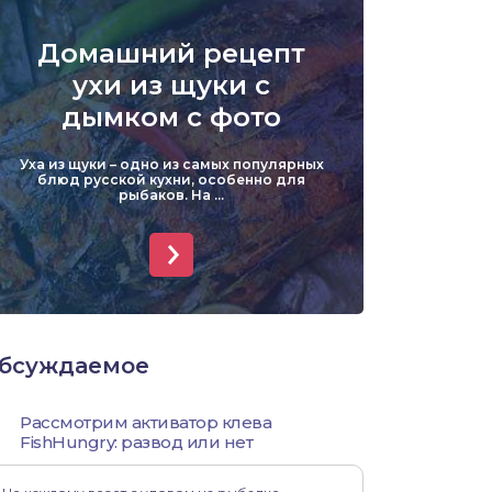
Уклейка
Домашний рецепт
Форель
ухи из щуки с
дымком с фото
Хариус
Уха из щуки – одно из самых популярных
Чехонь
блюд русской кухни, особенно для
рыбаков. На ...
бсуждаемое
Рассмотрим активатор клева
FishHungry: развод или нет