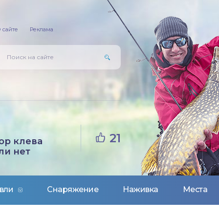
 сайте
Реклама
21
ор клева
ли нет
вли
Снаряжение
Наживка
Места