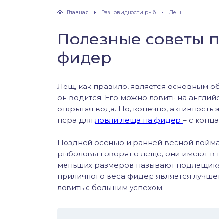
хонь
Главная
Разновидности рыб
Лещ
Полезные советы п
фидер
дак
тва
Лещ, как правило, является основным 
он водится. Его можно ловить на англий
открытая вода. Но, конечно, активность
лейка
пора для
ловли леща на фидер
– с конц
нь
Поздней осенью и ранней весной пойма
рыболовы говорят о леще, они имеют в в
столобик
меньших размеров называют подлещика
приличного веса фидер является лучше
лим
ловить с большим успехом.
рель