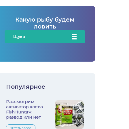
Какую рыбу будем
ловить
Щука
Карась
Карп/Сазан
Окунь
Популярное
Судак
Рассмотрим
Голавль
активатор клева
FishHungry:
Жерех
развод или нет
Читать далее