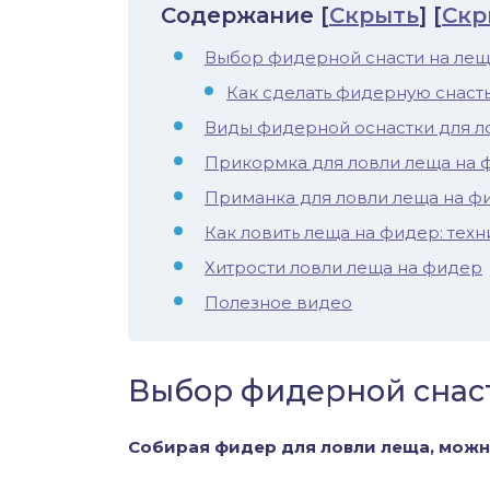
Содержание
[
Скрыть
]
[
Скр
иус
Выбор фидерной снасти на лещ
лый амур
Как сделать фидерную снасть
Виды фидерной оснастки для ло
етр
Прикормка для ловли леща на 
Приманка для ловли леща на ф
Как ловить леща на фидер: техн
Хитрости ловли леща на фидер
Полезное видео
Выбор фидерной снас
Собирая фидер для ловли леща, мож