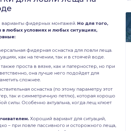
оде
е варианты фидерных монтажей.
Но для того,
 в любых условиях и любых ситуациях,
овные:
версальная фидерная оснастка для ловли леща.
ациях, как на течении, так и в стоячей воде.
 также проста в вязке, как и патерностер, но при
тветственно, она лучше него подойдет для
заметить сложнее.
твительная оснастка (по этому параметру этот
ер, так и симметричную петлю), которая хорошо
ой силы. Особенно актуальна, когда лещ клюет
учивателем.
Хороший вариант для ситуаций,
ко – при ловле пассивного и осторожного леща,