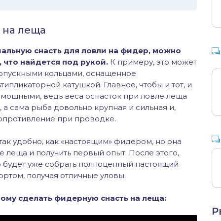
 на леща
иальную снасть для ловли на фидер, можно
, что найдется под рукой.
К примеру, это может
ропускными кольцами, оснащенное
пликаторной катушкой. Главное, чтобы и тот, и
 мощными, ведь веса оснасток при ловле леща
, а сама рыба довольно крупная и сильная и,
сопротивление при проводке.
 так удобно, как «настоящим» фидером, но она
 леща и получить первый опыт. После этого,
о будет уже собрать полноценный настоящий
ортом, получая отличные уловы.
мому сделать фидерную снасть на леща:
Р