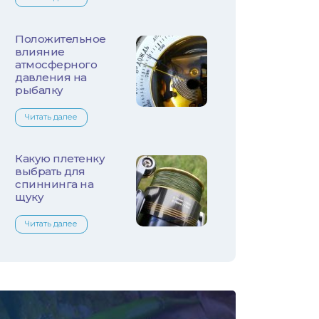
Лещ
Плотва
Положительное
влияние
атмосферного
Язь
давления на
рыбалку
Линь
Читать далее
Белый амур
Какую плетенку
Налим
выбрать для
спиннинга на
щуку
Осетр
Читать далее
Ротан
Сом
Толстолобик