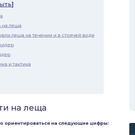
ыть
]
а
 на леща
вли леща на течении и в стоячей воде
фидер
идер
ика и тактика
ти на леща
но ориентироваться на следующие цифры: