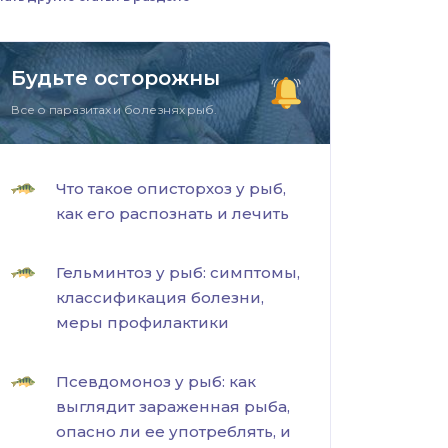
Будьте осторожны
Все о паразитах и болезнях рыб.
Что такое описторхоз у рыб,
как его распознать и лечить
Гельминтоз у рыб: симптомы,
классификация болезни,
меры профилактики
Псевдомоноз у рыб: как
выглядит зараженная рыба,
опасно ли ее употреблять, и