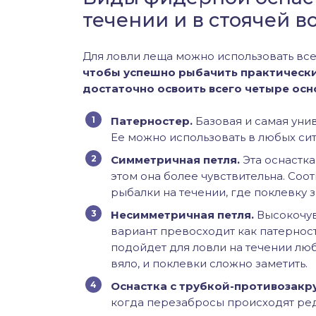
течении и в стоячей в
Для ловли леща можно использовать вс
чтобы успешно рыбачить практически
достаточно освоить всего четыре осн
Патерностер.
Базовая и самая уни
Ее можно использовать в любых ситу
Симметричная петля.
Эта оснастка
этом она более чувствительна. Соо
рыбалки на течении, где поклевку 
Несимметричная петля.
Высокочувс
вариант превосходит как патерност
подойдет для ловли на течении люб
вяло, и поклевки сложно заметить.
Оснастка с трубкой-противозакр
когда перезабросы происходят ред