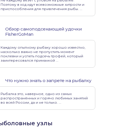
Не каждому везет с уловом на рыбалке.
Поэтому в ход идут всевозможные хитрости и
приспособления для привлечения рыбы. ...
Обзор самоподсекающей удочки
FisherGoMan
Каждому опытному рыбаку хорошо известно,
насколько важно не пропустить момент
поклевки и успеть подсечь трофей, который
заинтересовался приманкой ...
Что нужно знать о запрете на рыбалку
Рыбалка это, наверное, одно из самых
распространённых и горячо любимых занятий
во всей России, да и не только. ...
ыболовные узлы