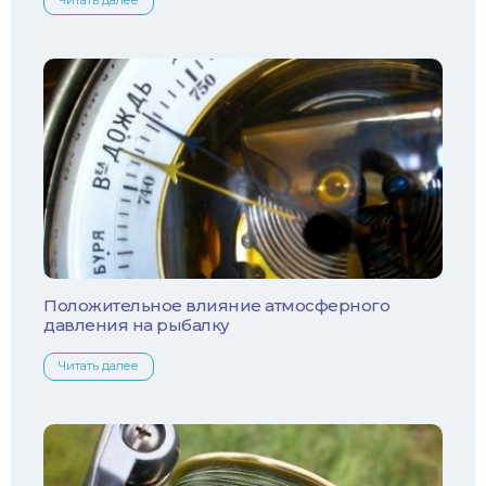
Налим
Осетр
Ротан
Сом
Толстолобик
Уклейка
Положительное влияние атмосферного
давления на рыбалку
Форель
Читать далее
Хариус
Чехонь