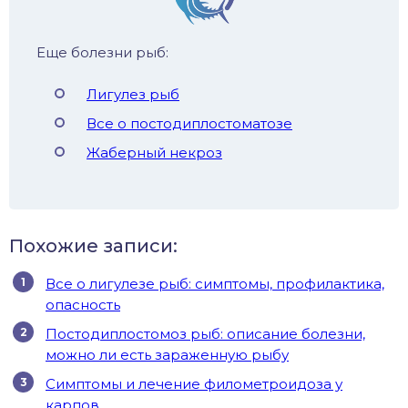
Еще болезни рыб:
Лигулез рыб
Все о постодиплостоматозе
Жаберный некроз
Похожие записи:
Все о лигулезе рыб: симптомы, профилактика,
опасность
Постодиплостомоз рыб: описание болезни,
можно ли есть зараженную рыбу
Симптомы и лечение филометроидоза у
карпов