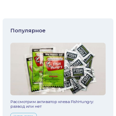
Карп/Сазан
Окунь
Судак
Популярное
Голавль
Жерех
Лещ
Плотва
Язь
Линь
Рассмотрим активатор клева FishHungry:
развод или нет
Белый амур
Читать далее