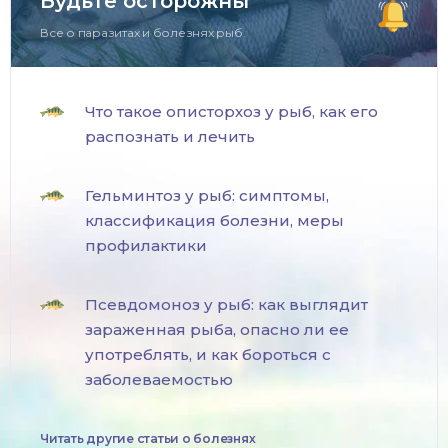
Будьте осторожны
Все о паразитах и болезнях рыб.
Что такое описторхоз у рыб, как его
распознать и лечить
Гельминтоз у рыб: симптомы,
классификация болезни, меры
профилактики
Псевдомоноз у рыб: как выглядит
зараженная рыба, опасно ли ее
употреблять, и как бороться с
заболеваемостью
Читать другие статьи о болезнях