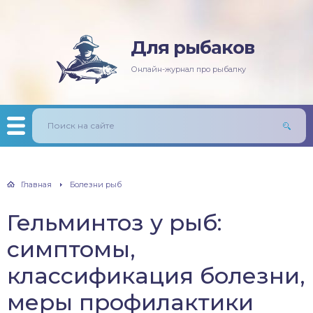
Для рыбаков
няя рыбалка
ась
ининг
лезни рыб
Онлайн-журнал про рыбалку
мняя рыбалка
п/Сазан
лавочная снасть
ры
ка
дер и донки
тничий билет
авль
лыст
Главная
Болезни рыб
унь
Гельминтоз у рыб:
рех
симптомы,
щ
классификация болезни,
меры профилактики
м