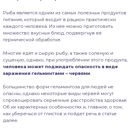
хонь
Рыба является одним из самых полезных продуктов
питания, который входит в рацион практически
каждого человека. Из нее можно приготовить
множество вкусных блюд, подвергнув ее
дак
термической обработке.
тва
Многие едят и сырую рыбу, а также соленую и
сушеную, однако, при употреблении этого продукта,
лейка
человека может поджидать опасность в виде
заражения гельминтами – червями
.
нь
Большинство форм гельминтоза для людей не
опасны, однако некоторые виды червей могут
столобик
спровоцировать серьезные расстройства здоровья.
Об их характерных особенностях и, главное, о том,
лим
как уберечься от глистов и пойдет речь в статье
далее.
рель