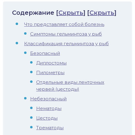
иус
Содержание
[
Скрыть
]
[
Скрыть
]
лый амур
Что представляет собой болезнь
Симптомы гельминтоза у рыб
етр
Классификация гельминтоза у рыб
Безопасный
Диплостомы
Пилометры
Отдельные виды ленточных
червей (цестоды)
Небезопасный
Нематоды
Цестоды
Трематоды