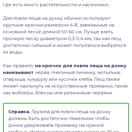
где есть много растительности и насекомых.
Для ловли леща на донку обычно используют
крупные крючки размером 4-8, завязанные на
основной леске длиной 50-60 см. Лучше взять
прочную леску диаметром 0,3-0,4 мм, так как лещ
достаточно сильный и может попытаться выбраться
из воды.
Как правило,
на крючок для ловли леща на донку
нанизывают
червя, пчелиный личинку, мотылька,
опарыша, кукурузу или кусочки хлеба. Лещ также
может нахлынуть на искусственные приманки, такие
как воблеры, блесны или резиновые червяки.
Справка.
Грузила для ловли леща на донку
должны быть достаточно тяжелыми, чтобы
донка удерживала приманку на нужной
глубине. Используются грузила весом от 20 до