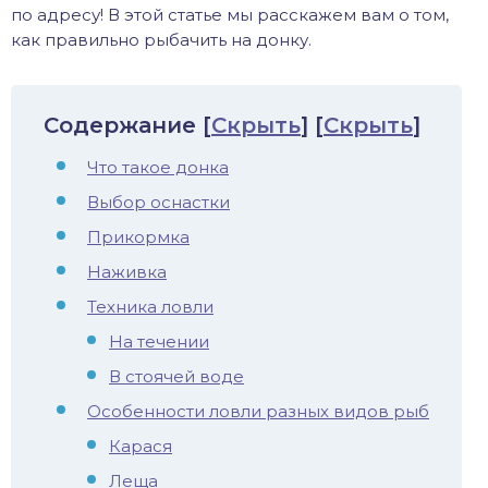
по адресу! В этой статье мы расскажем вам о том,
хонь
как правильно рыбачить на донку.
Содержание
[
Скрыть
]
[
Скрыть
]
дак
Что такое донка
тва
Выбор оснастки
Прикормка
лейка
Наживка
нь
Техника ловли
На течении
столобик
В стоячей воде
лим
Особенности ловли разных видов рыб
Карася
рель
Леща