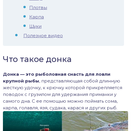
Плотвы
иус
Карпа
лый амур
Щуки
Полезное видео
етр
Что такое донка
Донка — это рыболовная снасть для ловли
крупной рыбы
, представляющая собой длинную
жесткую удочку, к крючку которой прикрепляется
поводок с грузилом для удержания приманки у
самого дна. С ее помощью можно поймать сома,
карпа, голавля, язя, судака, карася и других рыб.