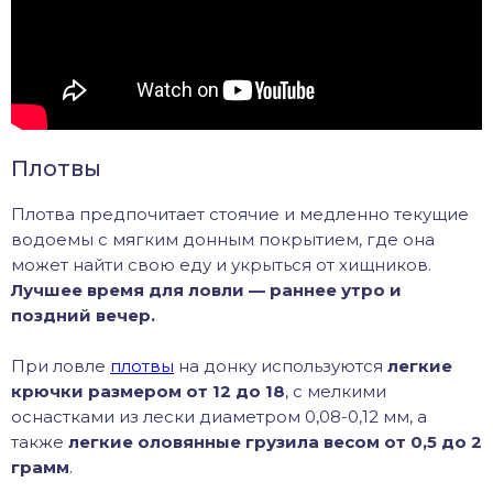
Плотвы
Плотва предпочитает стоячие и медленно текущие
водоемы с мягким донным покрытием, где она
может найти свою еду и укрыться от хищников.
Лучшее время для ловли — раннее утро и
поздний вечер.
При ловле
плотвы
на донку используются
легкие
крючки размером от 12 до 18
, с мелкими
оснастками из лески диаметром 0,08-0,12 мм, а
также
легкие оловянные грузила весом от 0,5 до 2
грамм
.