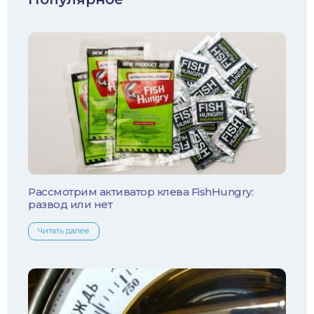
Голавль
Жерех
Лещ
Плотва
Язь
Линь
Рассмотрим активатор клева FishHungry:
развод или нет
Белый амур
Читать далее
Налим
Осетр