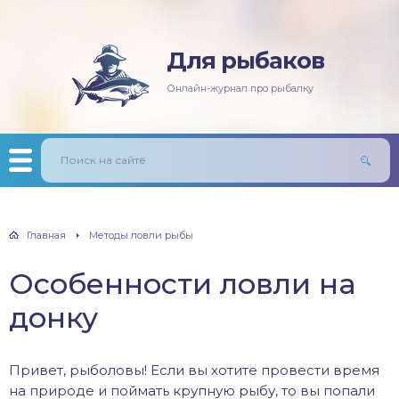
Для рыбаков
няя рыбалка
ась
ининг
лезни рыб
Онлайн-журнал про рыбалку
мняя рыбалка
п/Сазан
лавочная снасть
ры
ка
дер и донки
тничий билет
авль
лыст
Главная
Методы ловли рыбы
унь
Особенности ловли на
рех
донку
щ
Привет, рыболовы! Если вы хотите провести время
м
на природе и поймать крупную рыбу, то вы попали