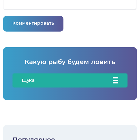
Комментировать
Какую рыбу будем ловить
Щука
Карась
Карп/Сазан
Окунь
Судак
Популярное