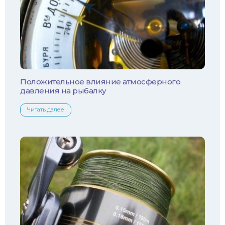
Ротан
Сом
Толстолобик
Уклейка
Положительное влияние атмосферного
давления на рыбалку
Форель
Читать далее
Хариус
Чехонь