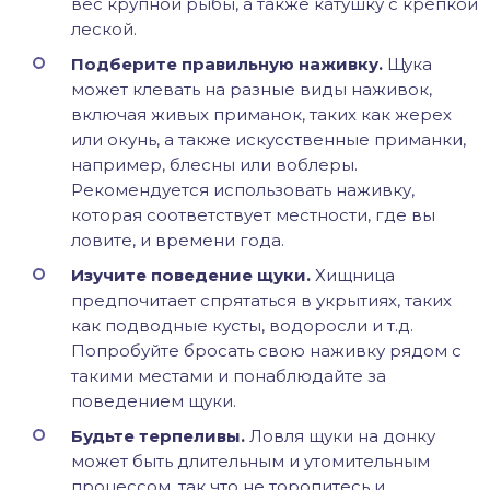
вес крупной рыбы, а также катушку с крепкой
леской.
Подберите правильную наживку.
Щука
может клевать на разные виды наживок,
включая живых приманок, таких как жерех
или окунь, а также искусственные приманки,
например, блесны или воблеры.
Рекомендуется использовать наживку,
которая соответствует местности, где вы
ловите, и времени года.
Изучите поведение щуки.
Хищница
предпочитает спрятаться в укрытиях, таких
как подводные кусты, водоросли и т.д.
Попробуйте бросать свою наживку рядом с
такими местами и понаблюдайте за
поведением щуки.
Будьте терпеливы.
Ловля щуки на донку
может быть длительным и утомительным
процессом, так что не торопитесь и