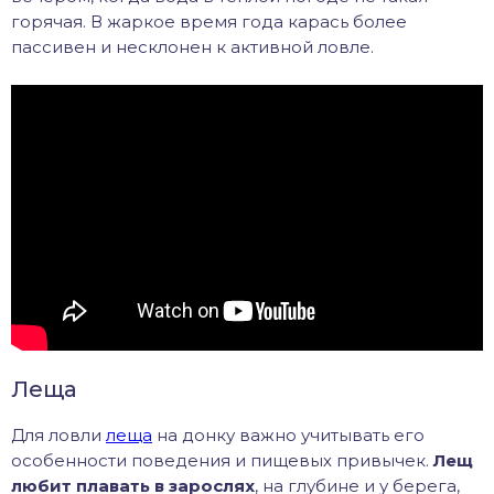
горячая. В жаркое время года карась более
пассивен и несклонен к активной ловле.
Леща
Для ловли
леща
на донку важно учитывать его
особенности поведения и пищевых привычек.
Лещ
любит плавать в зарослях
, на глубине и у берега,