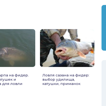
арпа на фидер.
Ловля сазана на фидер:
атушек и
выбор удилища,
 для ловли
катушки, приманок