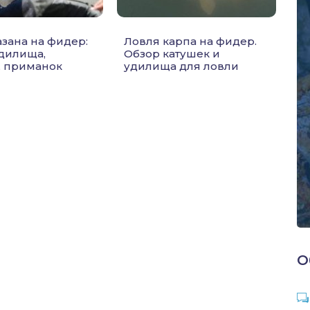
азана на фидер:
Ловля карпа на фидер.
дилища,
Обзор катушек и
, приманок
удилища для ловли
О