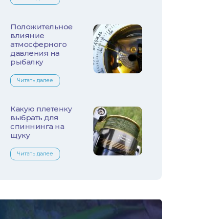
Лещ
Плотва
Положительное
влияние
атмосферного
Язь
давления на
рыбалку
Линь
Читать далее
Белый амур
Какую плетенку
Налим
выбрать для
спиннинга на
щуку
Осетр
Читать далее
Ротан
Сом
Толстолобик