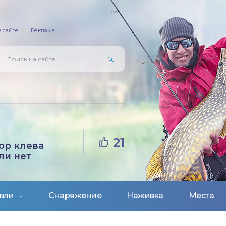
 сайте
Реклама
21
ор клева
ли нет
вли
Снаряжение
Наживка
Места