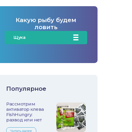
Какую рыбу будем
ловить
Щука
Карась
Карп/Сазан
Окунь
Популярное
Судак
Рассмотрим
Голавль
активатор клева
FishHungry:
Жерех
развод или нет
Читать далее