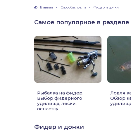
хонь
Главная
Способы ловли
Фидер и донки
Самое популярное в разделе
дак
тва
лейка
нь
Рыбалка на фидер.
Ловля к
столобик
Выбор фидерного
Обзор к
удилища, лески,
удилища
оснастку
лим
рель
Фидер и донки