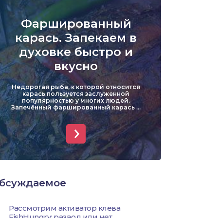
Уклейка
Фаршированный
Форель
карась. Запекаем в
духовке быстро и
Хариус
вкусно
Чехонь
Недорогая рыба, к которой относится
карась пользуется заслуженной
популярностью у многих людей.
Запечённый фаршированный карась ...
бсуждаемое
Рассмотрим активатор клева
FishHungry: развод или нет