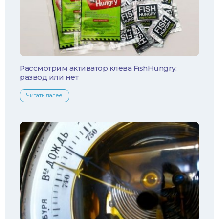
Плотва
Язь
Линь
Рассмотрим активатор клева FishHungry:
развод или нет
Белый амур
Читать далее
Налим
Осетр
Ротан
Сом
Толстолобик