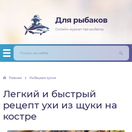
Для рыбаков
няя рыбалка
ась
ининг
лезни рыб
Онлайн-журнал про рыбалку
мняя рыбалка
п/Сазан
лавочная снасть
ры
ка
дер и донки
тничий билет
авль
лыст
Главная
Рыбацкая кухня
унь
Легкий и быстрый
рех
рецепт ухи из щуки на
щ
костре
м