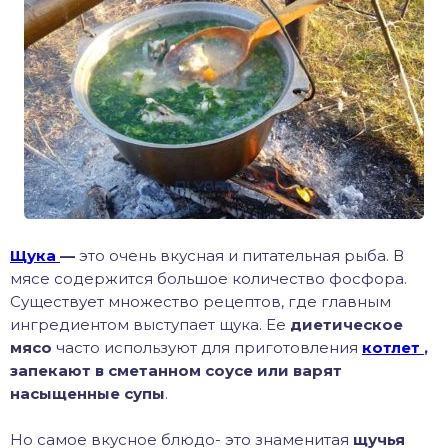
хонь
дак
тва
лейка
Щука
—
это очень вкусная и питательная рыба. В
нь
мясе содержится большое количество фосфора.
Существует множество рецептов, где главным
ингредиентом выступает щука. Ее
диетическое
столобик
мясо
часто используют для приготовления
котлет
,
запекают в сметанном соусе или варят
лим
насыщенные супы
.
рель
Но самое вкусное блюдо- это знаменитая
щучья