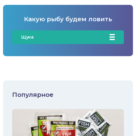
Какую рыбу будем ловить
Щука
Карась
Карп/Сазан
Окунь
Судак
Популярное
Голавль
Жерех
Лещ