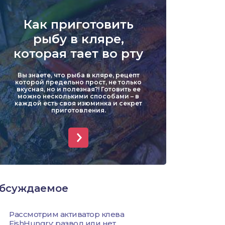
Уклейка
Как приготовить
Форель
рыбу в кляре,
которая тает во рту
Хариус
Вы знаете, что рыба в кляре, рецепт
Чехонь
которой предельно прост, не только
вкусная, но и полезная?! Готовить ее
можно несколькими способами – в
каждой есть своя изюминка и секрет
приготовления.
бсуждаемое
Рассмотрим активатор клева
FishHungry: развод или нет