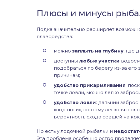
Плюсы и минусы рыбал
Лодка значительно расширяет возможн
плавсредства:
можно
заплыть на глубину
, где 
доступны
любые участки
водоема
подобраться по берегу из-за его 
причинам;
удобство прикармливания
: пос
точке ловли, можно легко заброс
удобство ловли
: дальний заброс
«под ноги», поэтому легко выполн
вероятность схода севшей на кр
Но есть у лодочной рыбалки и
недостат
Эта проблема особенно остро проявляе