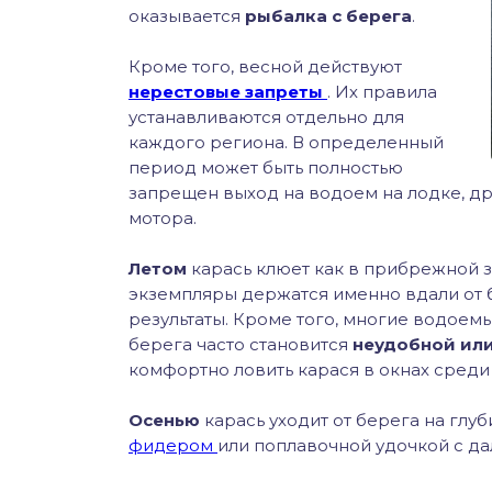
оказывается
рыбалка с берега
.
Кроме того, весной действуют
нерестовые запреты
. Их правила
устанавливаются отдельно для
каждого региона. В определенный
период может быть полностью
запрещен выход на водоем на лодке, др
мотора.
Летом
карась клюет как в прибрежной зо
экземпляры держатся именно вдали от б
результаты. Кроме того, многие водоем
берега часто становится
неудобной ил
комфортно ловить карася в окнах среди 
Осенью
карась уходит от берега на глуб
фидером
или поплавочной удочкой с да