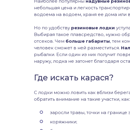
Наиболее популярны
надувные резино
небольшая цена и легкость транспортир
водоема на водоем, храня ее дома или в
Но по удобству
резиновые лодки
уступ
Выбирая такое плавсредство, нужно обр
отсеков. Чем
больше габариты
, тем ко
человек сможет в ней разместиться.
Нал
рыбалки. Если один из них получит повр
наружу, лодка не затонет благодаря ос
Где искать карася?
С лодки можно ловить как вблизи берега,
обратить внимание на такие участки, как:
заросли травы, точки на границе 
коряжники;