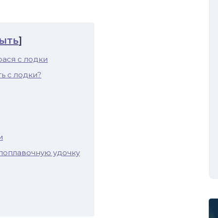
ыть
]
ася с лодки
ь с лодки?
и
 поплавочную удочку