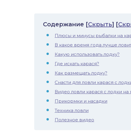
иус
лый амур
Содержание
[
Скрыть
]
[
Скр
Плюсы и минусы рыбалки на кар
етр
В какое время года лучше ловит
Какую использовать лодку?
Где искать карася?
Как размещать лодку?
Снасти для ловли карася с лодк
Видео ловли карася с лодки на
Прикормки и насадки
Техника ловли
Полезное видео