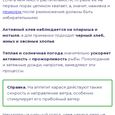
первых порах целиком хватает, а, значит, наживка и
прикорм
после размножения должны быть
избирательными.
Активный клев наблюдается на опарыша и
мотыля
, а для приманки подходит
черный хлеб,
жмых и овсяные хлопья
.
Теплая и солнечная погода
значительно
ускоряет
активность
и
прожорливость
рыбы. Похолодание
и затяжные дожди, напротив, замедляют эти
процессы.
Справка.
На аппетит карася действуют также
скорость и направление ветра, особенно
стимулирует его прибойный ветер.
Несмотря на сильный голод, клев карася дело не