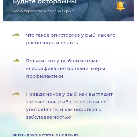
Будьте осторожны
Все о паразитах и болезнях рыб.
Что такое описторхоз у рыб, как его
распознать и лечить
Гельминтоз у рыб: симптомы,
классификация болезни, меры
профилактики
Псевдомоноз у рыб: как выглядит
зараженная рыба, опасно ли ее
употреблять, и как бороться с
заболеваемостью
Читать другие статьи о болезнях