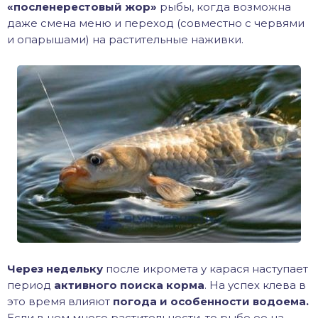
«посленерестовый жор»
рыбы, когда возможна
даже смена меню и переход (совместно с червями
и опарышами) на растительные наживки.
Через недельку
после икромета у карася наступает
период
активного поиска корма
. На успех клева в
это время влияют
погода и особенности водоема.
Если в нем много растительности, то рыбе ее на