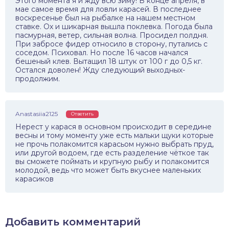
Этого момента я и жду всю зиму! В конце апреля, в
мае самое время для ловли карасей. В последнее
воскресенье был на рыбалке на нашем местном
ставке. Ох и шикарная вышла поклевка. Погода была
пасмурная, ветер, сильная волна. Просидел полдня.
При забросе фидер относило в сторону, путались с
соседом. Психовал. Но после 16 часов начался
бешеный клев. Вытащил 18 штук от 100 г до 0,5 кг.
Остался доволен! Жду следующий выходных-
продолжим.
Anastasiia2125
Ответить
Нерест у карася в основном происходит в середине
весны и тому моменту уже есть мальки щуки которые
не прочь полакомится карасьом нужно выбрать пруд,
или другой водоем, где есть разделение чёткое так
вы сможете поймать и крупную рыбу и полакомится
молодой, ведь что может быть вкуснее маленьких
карасиков
Добавить комментарий