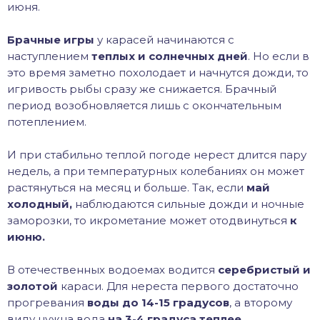
июня.
Брачные игры
у карасей начинаются с
наступлением
теплых и солнечных дней
. Но если в
это время заметно похолодает и начнутся дожди, то
игривость рыбы сразу же снижается. Брачный
период возобновляется лишь с окончательным
потеплением.
И при стабильно теплой погоде нерест длится пару
недель, а при температурных колебаниях он может
растянуться на месяц и больше. Так, если
май
холодный,
наблюдаются сильные дожди и ночные
заморозки, то икрометание может отодвинуться
к
июню.
В отечественных водоемах водится
серебристый и
золотой
караси. Для нереста первого достаточно
прогревания
воды до 14-15 градусов
, а второму
виду нужна вода
на 3-4 градуса теплее
.