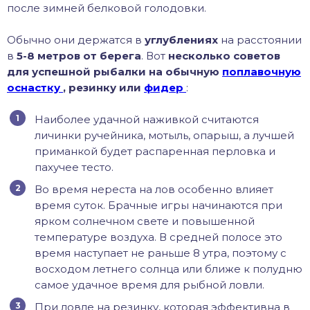
после зимней белковой голодовки.
Обычно они держатся в
углублениях
на расстоянии
в
5-8 метров от берега
. Вот
несколько советов
для успешной рыбалки на обычную
поплавочную
оснастку
, резинку или
фидер
:
Наиболее удачной наживкой считаются
личинки ручейника, мотыль, опарыш, а лучшей
приманкой будет распаренная перловка и
пахучее тесто.
Во время нереста на лов особенно влияет
время суток. Брачные игры начинаются при
ярком солнечном свете и повышенной
температуре воздуха. В средней полосе это
время наступает не раньше 8 утра, поэтому с
восходом летнего солнца или ближе к полудню
самое удачное время для рыбной ловли.
При ловле на резинку, которая эффективна в