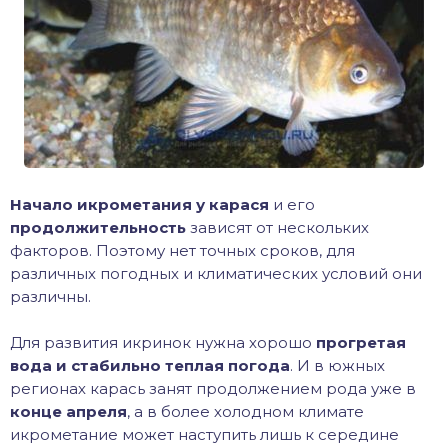
иус
лый амур
етр
Начало икрометания у карася
и его
продолжительность
зависят от нескольких
факторов. Поэтому нет точных сроков, для
различных погодных и климатических условий они
различны.
Для развития икринок нужна хорошо
прогретая
вода и стабильно теплая погода
. И в южных
регионах карась занят продолжением рода уже в
конце апреля
, а в более холодном климате
икрометание может наступить лишь к середине