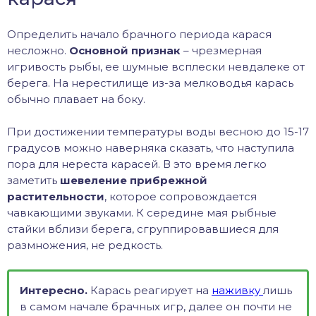
Определить начало брачного периода карася
несложно.
Основной признак
– чрезмерная
игривость рыбы, ее шумные всплески невдалеке от
берега. На нерестилище из-за мелководья карась
обычно плавает на боку.
При достижении температуры воды весною до 15-17
градусов можно наверняка сказать, что наступила
пора для нереста карасей. В это время легко
заметить
шевеление прибрежной
растительности
, которое сопровождается
чавкающими звуками. К середине мая рыбные
стайки вблизи берега, сгруппировавшиеся для
размножения, не редкость.
Интересно.
Карась реагирует на
наживку
лишь
в самом начале брачных игр, далее он почти не