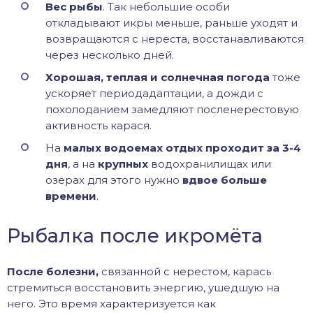
Вес рыбы
. Так небольшие особи
откладывают икры меньше, раньше уходят и
возвращаются с нереста, восстанавливаются
через несколько дней.
Хорошая, теплая и солнечная погода
тоже
ускоряет периодадаптации, а дожди с
похолоданием замедляют посленерестовую
активность карася.
На
малых водоемах отдых проходит за 3-4
дня
, а на
крупных
водохранилищах или
озерах для этого нужно
вдвое больше
времени
.
Рыбалка после икромёта
После болезни,
связанной с нерестом, карась
стремиться восстановить энергию, ушедшую на
него. Это время характеризуется как