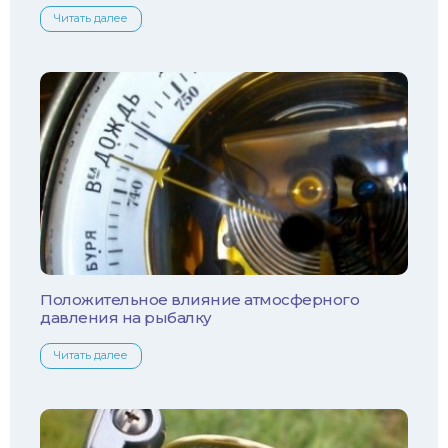
Белый амур
Читать далее
Налим
Осетр
Ротан
Сом
Толстолобик
Уклейка
Положительное влияние атмосферного
давления на рыбалку
Форель
Читать далее
Хариус
Чехонь