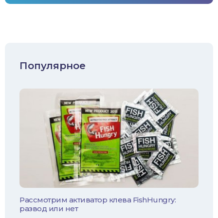
Карп/Сазан
Окунь
Судак
Популярное
Голавль
Жерех
Лещ
Плотва
Язь
Линь
Рассмотрим активатор клева FishHungry:
развод или нет