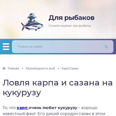
Для рыбаков
няя рыбалка
ась
ининг
лезни рыб
Онлайн-журнал про рыбалку
мняя рыбалка
п/Сазан
лавочная снасть
ры
ка
дер и донки
тничий билет
авль
лыст
Главная
Разновидности рыб
Карп/Сазан
унь
Ловля карпа и сазана на
рех
кукурузу
щ
То, что
карп
очень любит кукурузу
– хорошо
м
известный факт. Его дикий сородич сазан в этом