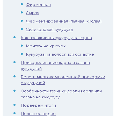
Фирменная
иус
Сырая
лый амур
Ферментированная (пьяная, кислая)
Силиконовая кукуруза
етр
Как насаживать кукурузу на карпа
Монтаж на крючок
Кукуруза на волосяной оснастке
Прикармливание карпа и сазана
кукурузой
Рецепт многокомпонентной прикормки
с кукурузой
Особенности техники ловли карпа или
сазана на кукурузу
Подведем итоги
Полезное видео