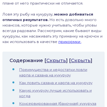
плане от него практически не отличается.
хонь
Ловя эту рыбу на кукурузу,
можно добиваться
отличных результатов.
Но есть довольно много
нюансов, которые нужно учитывать, чтобы уловы
дак
всегда радовали. Рассмотрим, какие бывают виды
кукурузы, как насаживать эту приманку на крючок и
как использовать в качестве
прикормки
.
тва
лейка
Содержание
[
Скрыть
]
[
Скрыть
]
нь
Преимущества и недостатки ловли
карпа и сазана на кукурузу
столобик
Как ловить сазана и карпа на кукурузу
лим
Какую кукурузу лучше использовать и
когда
рель
Консервированная (баночная) кукуруза