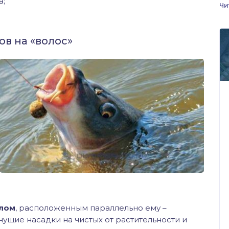
а;
Чи
ов на «волос»
алом
, расположенным параллельно ему –
нущие насадки на чистых от растительности и