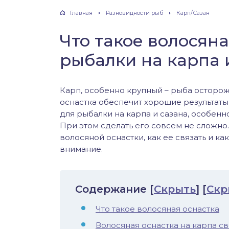
хонь
Главная
Разновидности рыб
Карп/Сазан
Что такое волосяна
рыбалки на карпа 
дак
тва
Карп, особенно крупный – рыба осторо
оснастка обеспечит хорошие результаты
для рыбалки на карпа и сазана, особен
лейка
При этом сделать его совсем не сложно
волосяной оснастки, как ее связать и ка
нь
внимание.
столобик
Содержание
[
Скрыть
]
[
Скр
лим
Что такое волосяная оснастка
рель
Волосяная оснастка на карпа с