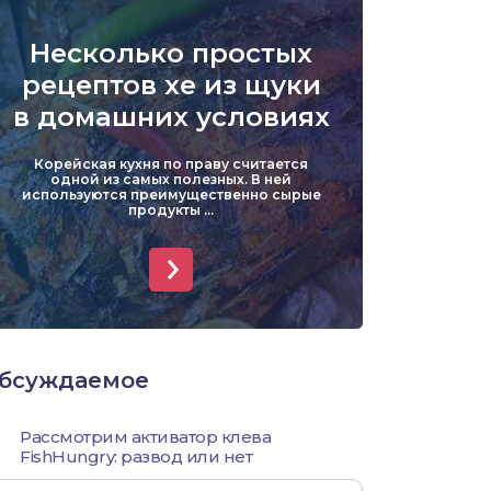
Уклейка
Несколько простых
Форель
рецептов хе из щуки
в домашних условиях
Хариус
Корейская кухня по праву считается
Чехонь
одной из самых полезных. В ней
используются преимущественно сырые
продукты ...
бсуждаемое
Рассмотрим активатор клева
FishHungry: развод или нет