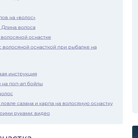
ов на «волос»
 Длина волоса
 волосяной оснастке
с волосяной оснасткой при рыбалке на
вая инструкция
и на поп-ап бойлы
волос
овле сазана и карпа на волосяную оснастку
воими руками: видео