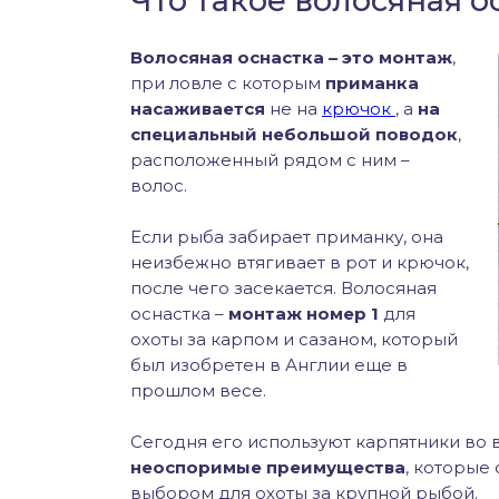
Что такое волосяная о
Волосяная оснастка – это монтаж
,
при ловле с которым
приманка
насаживается
не на
крючок
, а
на
специальный небольшой поводок
,
расположенный рядом с ним –
волос.
Если рыба забирает приманку, она
неизбежно втягивает в рот и крючок,
после чего засекается. Волосяная
оснастка –
монтаж номер 1
для
охоты за карпом и сазаном, который
был изобретен в Англии еще в
прошлом весе.
Сегодня его используют карпятники во 
неоспоримые преимущества
, которые
выбором для охоты за крупной рыбой.