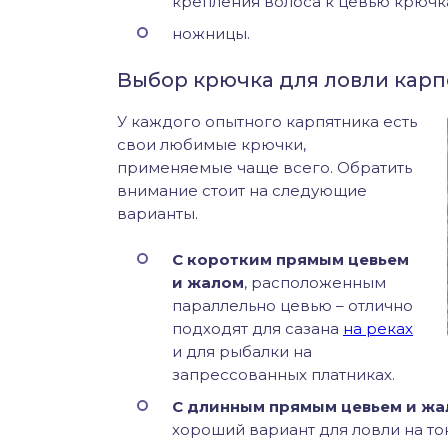
крепления волоса к цевью крючк
ножницы.
Выбор крючка для ловли карп
У каждого опытного карпятника есть
свои любимые крючки,
применяемые чаще всего. Обратить
внимание стоит на следующие
варианты.
С коротким прямым цевьем
и жалом
, расположенным
параллельно цевью – отлично
подходят для сазана
на реках
и для рыбалки на
запрессованных платниках.
С длинным прямым цевьем и ж
хороший вариант для ловли на то