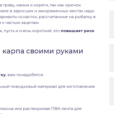
а траву, камни и коряги, так как крючок
овле в заросших и закоряженных местах надо
арианты оснасток, рассчитанные на рыбалку в
м к частым зацепам.
 пусть и очень короткий, это
повышает риск
а карпа своими руками
тку
, вам понадобятся:
льный поводковый материал для изготовления
ликона или растворимая ПВА-лента для