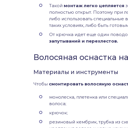
Такой
монтаж легко цепляется
з
полностью открыт. Поэтому при л
либо использовать специальные в
таких условиях, либо быть готовы
От крючка идет еще один поводок,
запутываний и перехлестов.
Волосяная оснастка н
Материалы и инструменты
Чтобы
смонтировать волосяную оснас
монолеска, плетенка или специа
волоса;
крючок;
резиновый кембрик, трубка из си