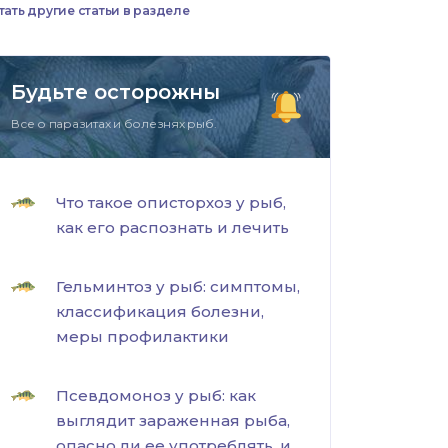
тать другие статьи в разделе
Будьте осторожны
Все о паразитах и болезнях рыб.
Что такое описторхоз у рыб,
как его распознать и лечить
Гельминтоз у рыб: симптомы,
классификация болезни,
меры профилактики
Псевдомоноз у рыб: как
выглядит зараженная рыба,
опасно ли ее употреблять, и