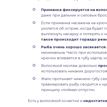
Приманка фиксируется на воло
даже при дальних и силовых брос
Если приманка насажена на крючок
уколется об острие, когда будет 
выплюнуть насадку и потерять к н
такое происходит гораздо реж
Рыба очень хорошо засекается.
минимальна. Часто при использо
крючок впивается в губу карпа, к
Волосяной монтаж довольно
прос
использовать никаких дорогосто
Жало протыкает нижнюю губу саз
травмировать рыбу сводится к ну
принципу «поймал-отпусти».
Есть у волосяной оснастки и
недостатки