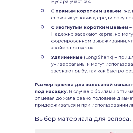
мусора участках.
С прямым коротким цевьем,
жало
сложных условиях, среди ракушек 
С изогнутым коротким цевьем
–
Надежно засекают карпа, но могу
форсированном вываживании, что
«поймал-отпусти».
Удлиненные
(Long Shank) – приш
универсальны и могут использова
засекают рыбу, так как быстро ра
Размер крючка для волосяной оснастк
под насадку.
В случае с бойлами оптима
от цевья до жала равно половине диаме
придерживаться и при использовании л
Выбор материала для волоса.