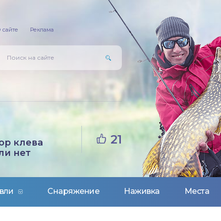
 сайте
Реклама
21
ор клева
ли нет
вли
Снаряжение
Наживка
Места