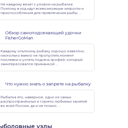
Не каждому везет с уловом на рыбалке.
Поэтому в ход идут всевозможные хитрости и
приспособления для привлечения рыбы. ...
Обзор самоподсекающей удочки
FisherGoMan
Каждому опытному рыбаку хорошо известно,
насколько важно не пропустить момент
поклевки и успеть подсечь трофей, который
заинтересовался приманкой ...
Что нужно знать о запрете на рыбалку
Рыбалка это, наверное, одно из самых
распространённых и горячо любимых занятий
во всей России, да и не только. ...
ыболовные узлы