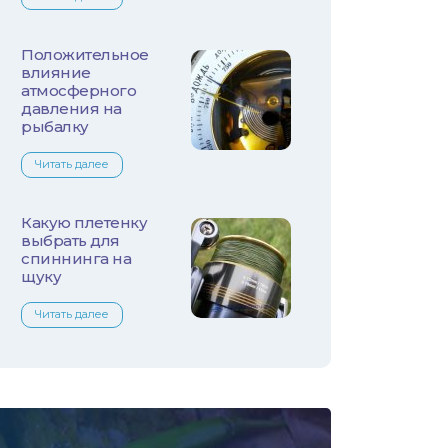
Лещ
Плотва
Положительное
влияние
атмосферного
Язь
давления на
рыбалку
Линь
Читать далее
Белый амур
Какую плетенку
Налим
выбрать для
спиннинга на
щуку
Осетр
Читать далее
Ротан
Сом
Толстолобик