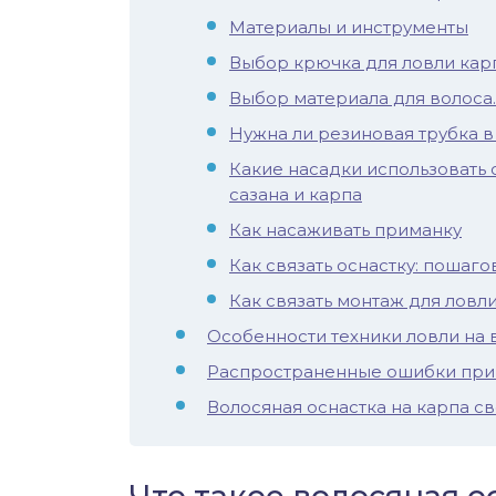
Материалы и инструменты
иус
Выбор крючка для ловли карп
лый амур
Выбор материала для волоса.
Нужна ли резиновая трубка в
етр
Какие насадки использовать 
сазана и карпа
Как насаживать приманку
Как связать оснастку: пошаго
Как связать монтаж для ловл
Особенности техники ловли на 
Распространенные ошибки при л
Волосяная оснастка на карпа с