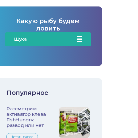
Какую рыбу будем
ловить
Щука
Карась
Карп/Сазан
Окунь
Популярное
Судак
Рассмотрим
Голавль
активатор клева
FishHungry:
Жерех
развод или нет
Читать далее