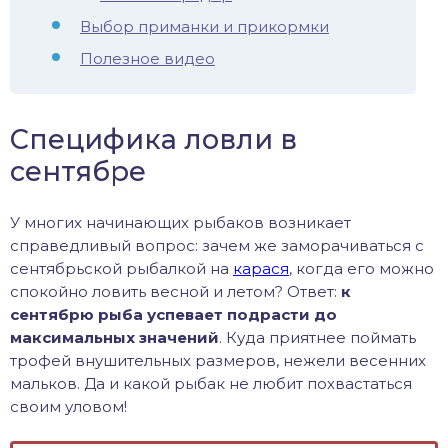
Выбор приманки и прикормки
иус
Полезное видео
лый амур
етр
Специфика ловли в
сентябре
У многих начинающих рыбаков возникает
справедливый вопрос: зачем же заморачиваться с
сентябрьской рыбалкой на
карася
, когда его можно
спокойно ловить весной и летом? Ответ:
к
сентябрю рыба успевает подрасти до
максимальных значений
. Куда приятнее поймать
трофей внушительных размеров, нежели весенних
мальков. Да и какой рыбак не любит похвастаться
своим уловом!