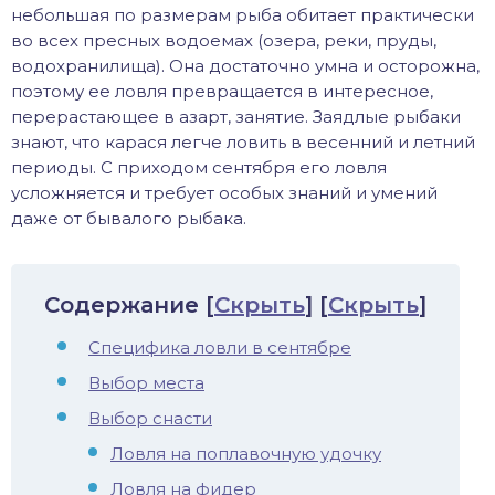
небольшая по размерам рыба обитает практически
хонь
во всех пресных водоемах (озера, реки, пруды,
водохранилища). Она достаточно умна и осторожна,
поэтому ее ловля превращается в интересное,
перерастающее в азарт, занятие. Заядлые рыбаки
дак
знают, что карася легче ловить в весенний и летний
периоды. С приходом сентября его ловля
усложняется и требует особых знаний и умений
тва
даже от бывалого рыбака.
лейка
Содержание
[
Скрыть
]
[
Скрыть
]
нь
Специфика ловли в сентябре
столобик
Выбор места
лим
Выбор снасти
Ловля на поплавочную удочку
рель
Ловля на фидер