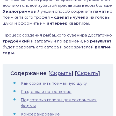
воочию головой зубастой красавицы весом больше
иус
5 килограммов
. Лучший способ сохранить
память
о
поимке такого трофея –
сделать чучело
из головы
лый амур
щуки и оформить им
интерьер
квартиры.
етр
Процесс создания рыбацкого сувенира достаточно
трудоёмкий
и затратный по времени, но
результат
будет радовать его автора и всех зрителей
долгие
годы.
Содержание
[
Скрыть
]
[
Скрыть
]
Как сохранить пойманную щуку
Разделка и потрошение
Подготовка головы для сохранения
формы
Консервирование