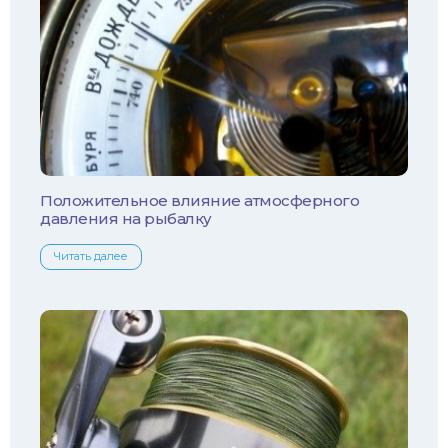
Ротан
Сом
Толстолобик
Уклейка
Положительное влияние атмосферного
давления на рыбалку
Форель
Читать далее
Хариус
Чехонь