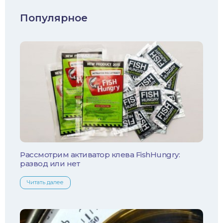
Судак
Популярное
Голавль
Жерех
Лещ
Плотва
Язь
Линь
Рассмотрим активатор клева FishHungry:
развод или нет
Белый амур
Читать далее
Налим
Осетр