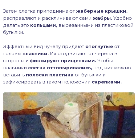
Затем слегка приподнимают
жаберные крышки,
расправляют и расклинивают сами
жабры.
Удобно
делать это
кольцами,
вырезанными из пластиковой
бутылки.
Эффектный вид чучелу придают
отогнутые
от
головы
плавники.
Их отодвигают от черепа в
стороны и
фиксируют прищепками.
Чтобы
плавники
слегка оттопыривались,
под них можно
вставить
полоски пластика
от бутылки и
зафиксировать в таком положении
скрепками.