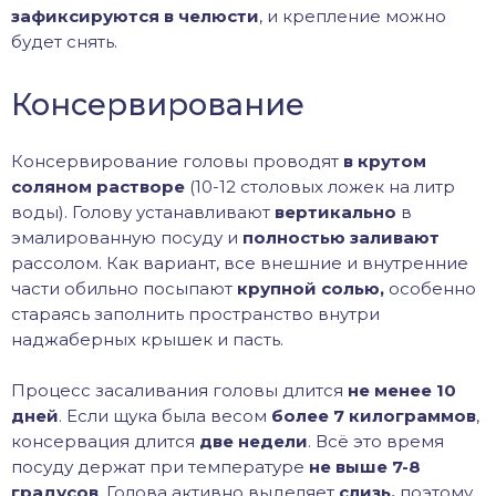
зафиксируются
в челюсти
, и крепление можно
будет снять.
Консервирование
Консервирование головы проводят
в крутом
соляном растворе
(10-12 столовых ложек на литр
воды). Голову устанавливают
вертикально
в
эмалированную посуду и
полностью заливают
рассолом. Как вариант, все внешние и внутренние
части обильно посыпают
крупной солью,
особенно
стараясь заполнить пространство внутри
наджаберных крышек и пасть.
Процесс засаливания головы длится
не менее 10
дней
. Если щука была весом
более 7 килограммов
,
консервация длится
две недели
. Всё это время
посуду держат при температуре
не выше 7-8
градусов
. Голова активно выделяет
слизь,
поэтому