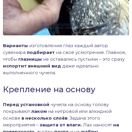
Варианты
изготовления глаз каждый автор
сувенира
подбирает
на своё усмотрение. Главное,
чтобы
глазницы
не оставались пустыми – это сразу
испортит внешний вид
даже идеально
выполненного чучела.
Крепление на основу
Перед установкой
чучела на основу голову
покрывают
лаком
на нитровой или алкидной
основе
в несколько слоёв
. Задача этого
мероприятия –
защита от влаги.
Лак наносят
на
поверхность,
внутрь
пасти
и на
жабры.