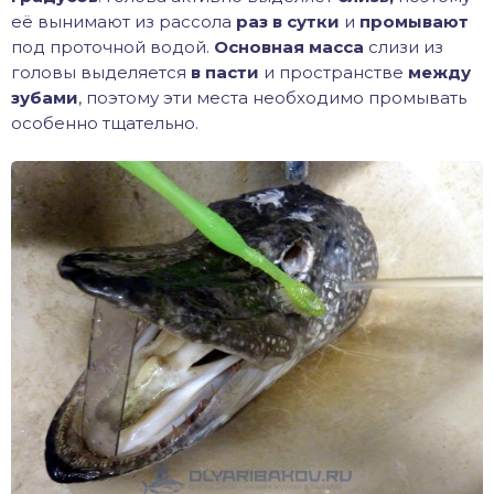
её вынимают из рассола
раз в сутки
и
промывают
под проточной водой.
Основная масса
слизи из
головы выделяется
в пасти
и пространстве
между
зубами
, поэтому эти места необходимо промывать
особенно тщательно.