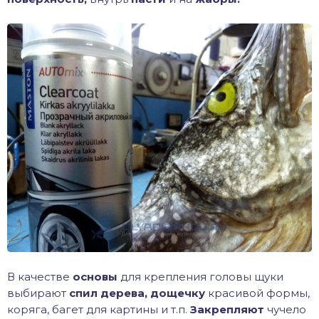
В качестве
основы
для крепления головы щуки
выбирают
спил дерева, дощечку
красивой формы,
коряга, багет для картины и т.п.
Закрепляют
чучело