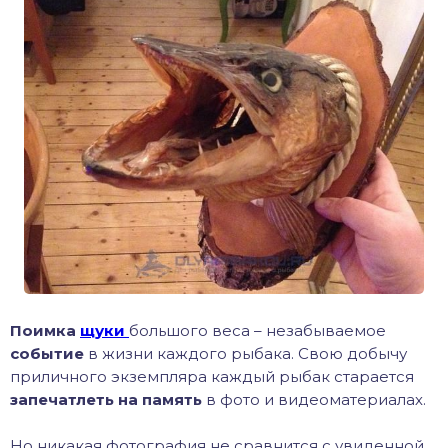
хонь
дак
тва
лейка
нь
столобик
Поимка
щуки
большого веса – незабываемое
событие
в жизни каждого рыбака. Свою добычу
лим
приличного экземпляра каждый рыбак старается
запечатлеть на память
в фото и видеоматериалах.
рель
Но никакая фотография не сравнится с увиденной