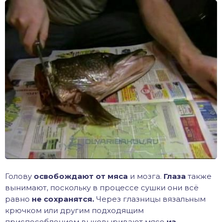
Голову
освобождают от мяса
и мозга.
Глаза
также
вынимают, поскольку в процессе сушки они всё
равно
не сохранятся.
Через глазницы вязальным
крючком или другим подходящим
приспособлением выковыривают мясо
из