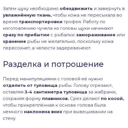
Затем щуку необходимо
обездвижить
и завернуть в
увлажнённую ткань,
чтобы кожа не пересыхала во
время
транспортировки
трофея. Работу по
изготовлению чучела из головы щуки начинают
сразу по прибытии
с рыбалки:
замораживание
или
хранение
рыбы не желательно, поскольку кожа
пересохнет, а челюсти задеревенеют.
Разделка и потрошение
Перед манипуляциями с головой её нужно
отделить от туловища
рыбы. Голову отрезают,
оставляя
3-4 сантиметра туловища
за жабрами,
сохраняя форму
плавников.
Срез делают
по косой,
чтобы прикреплённая к основе голова была
немного
наклонена вниз
при вывешивании на
стену.