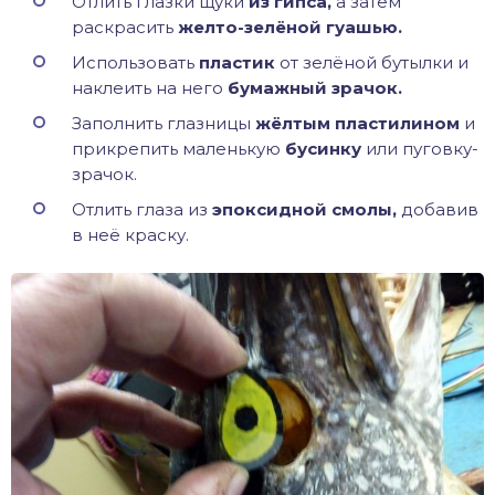
Отлить глазки щуки
из гипса,
а затем
раскрасить
желто-зелёной гуашью.
Использовать
пластик
от зелёной бутылки и
наклеить на него
бумажный зрачок.
Заполнить глазницы
жёлтым пластилином
и
прикрепить маленькую
бусинку
или пуговку-
зрачок.
Отлить глаза из
эпоксидной смолы,
добавив
в неё краску.