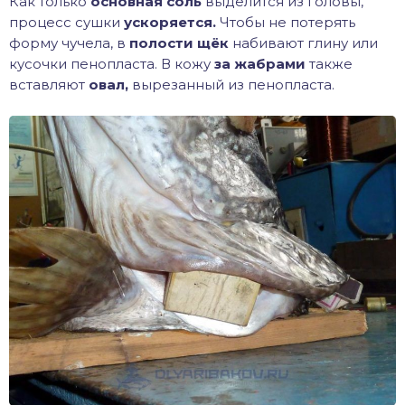
Как только
основная соль
выделится из головы,
процесс сушки
ускоряется.
Чтобы не потерять
форму чучела, в
полости щёк
набивают глину или
кусочки пенопласта. В кожу
за жабрами
также
вставляют
овал,
вырезанный из пенопласта.