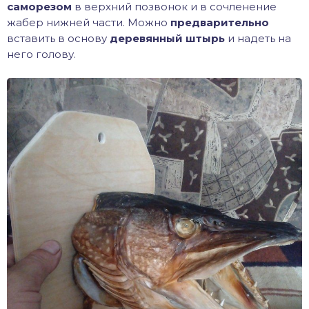
саморезом
в верхний позвонок и в сочленение
жабер нижней части. Можно
предварительно
вставить в основу
деревянный штырь
и надеть на
него голову.