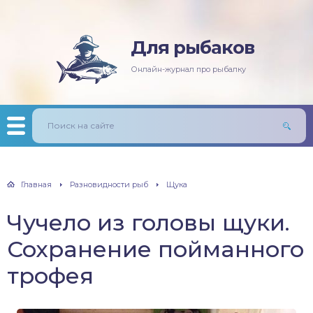
Для рыбаков
няя рыбалка
ась
ининг
лезни рыб
Онлайн-журнал про рыбалку
мняя рыбалка
п/Сазан
лавочная снасть
ры
ка
дер и донки
тничий билет
авль
лыст
Главная
Разновидности рыб
Щука
унь
Чучело из головы щуки.
рех
Сохранение пойманного
щ
трофея
м