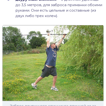
до 3,5 метров, для заброса приманки обоими
руками. Они есть цельные и составные (из
двух либо трех колен).
Заброс двуручного спиннинга длинной из за