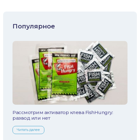
Окунь
Судак
Популярное
Голавль
Жерех
Лещ
Плотва
Язь
Линь
Рассмотрим активатор клева FishHungry:
развод или нет
Белый амур
Читать далее
Налим