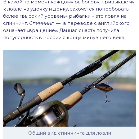
В какой-то момент каждому рыболову, привыкшему
хонь
к ловле на удочку и донку, захочется попробовать
более «высокий уровень» рыбалки – это ловля на
спиннинг.
Спиннинг
— в переводе с английского
означает «вращение». Данная снасть получила
популярность в России с конца минувшего века.
дак
тва
лейка
нь
столобик
лим
рель
Общий вид спиннинга для ловли