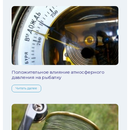
Осетр
Ротан
Сом
Толстолобик
Уклейка
Положительное влияние атмосферного
давления на рыбалку
Форель
Читать далее
Хариус
Чехонь