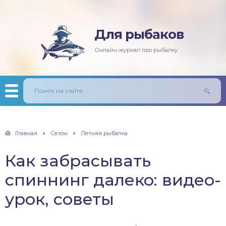
Для рыбаков
няя рыбалка
ась
ининг
лезни рыб
Онлайн-журнал про рыбалку
мняя рыбалка
п/Сазан
лавочная снасть
ры
ка
дер и донки
тничий билет
авль
лыст
Главная
Сезон
Летняя рыбалка
унь
Как забрасывать
рех
спиннинг далеко: видео-
щ
урок, советы
м