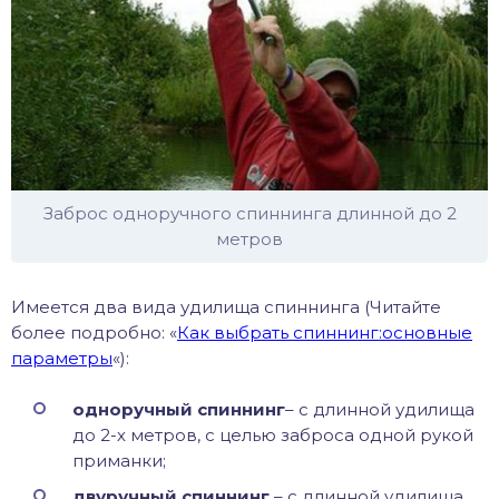
Заброс одноручного спиннинга длинной до 2
метров
Имеется два вида удилища спиннинга (Читайте
более подробно: «
Как выбрать спиннинг:основные
параметры
«):
одноручный спиннинг
– с длинной удилища
до 2-х метров, с целью заброса одной рукой
приманки;
двуручный спиннинг
– с длинной удилища