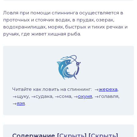
иус
Ловля при помощи спиннинга осуществляется в
проточных и стоячих водах, в прудах, озерах,
лый амур
водохранилищах, морях, быстрых и тихих речках и
ручьях, где живет хищная рыба.
етр
Читайте как ловить на спиннинг: →
жереха
,
→щуку, →судака, →сома, →
окуня
, →голавля,
→
язя
.
Содержание
[
Скрыть
]
[
Скрыть
]