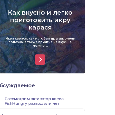
Уклейка
Как вкусно и легко
Форель
приготовить икру
карася
Хариус
Икра карася, как и любая другая, очень
Чехонь
полезна, а также приятна на вкус. Ее
можно ...
бсуждаемое
Рассмотрим активатор клева
FishHungry: развод или нет