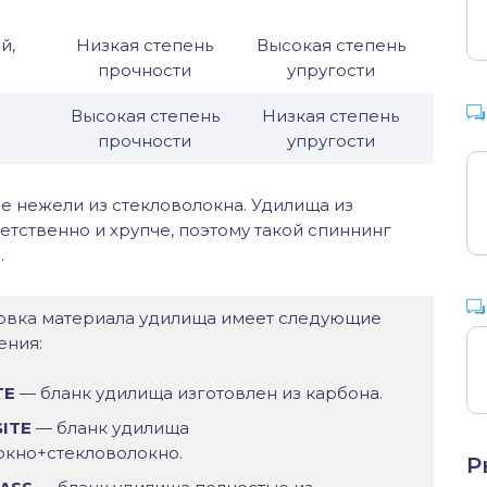
й,
Низкая степень
Высокая степень
прочности
упругости
Высокая степень
Низкая степень
прочности
упругости
е нежели из стекловолокна. Удилища из
ветственно и хрупче, поэтому такой спиннинг
.
вка материала удилища имеет следующие
ения:
TE
— бланк удилища изготовлен из карбона.
ITE
— бланк удилища
окно+стекловолокно.
Р