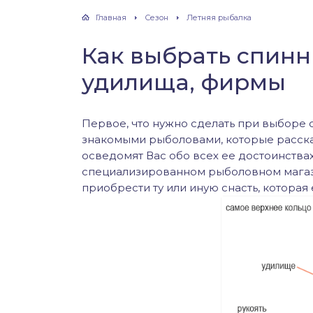
хонь
Главная
Сезон
Летняя рыбалка
Как выбрать спинн
удилища, фирмы
дак
тва
Первое, что нужно сделать при выборе 
знакомыми рыболовами, которые расскаж
осведомят Вас обо всех ее достоинствах
лейка
специализированном рыболовном магаз
приобрести ту или иную снасть, которая е
нь
столобик
лим
рель