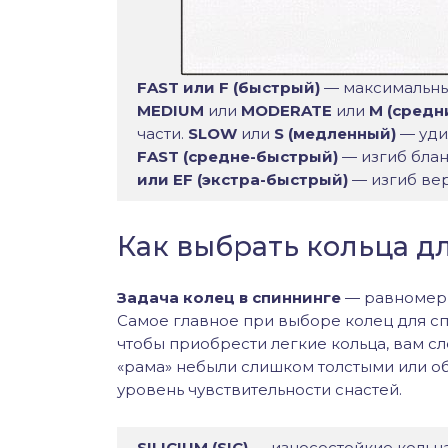
FAST или F (быстрый)
— максимальный
MEDIUM
или
MODERATE
или
М (средн
части.
SLOW
или
S (медленный)
— уди
FAST (средне-быстрый)
— изгиб блан
или EF (экстра-быстрый)
— изгиб вер
Как выбрать кольца д
Задача колец в спиннинге
— равномерн
Самое главное при выборе колец для спи
чтобы приобрести легкие кольца, вам сле
«рама» небыли слишком толстыми или о
уровень чувствительности снастей.
SILICIUM (SIC)
— износостойкие кольца