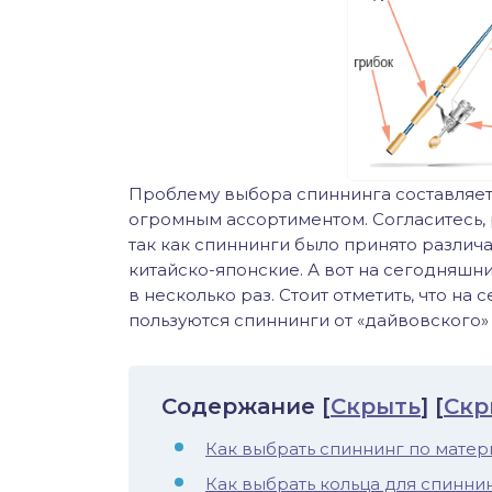
иус
лый амур
етр
Проблему выбора спиннинга составляет
огромным ассортиментом. Согласитесь, 
так как спиннинги было принято различа
китайско-японские. А вот на сегодняшн
в несколько раз. Стоит отметить, что н
пользуются спиннинги от «дайвовского»
Содержание
[
Скрыть
]
[
Скр
Как выбрать спиннинг по матер
Как выбрать кольца для спинни