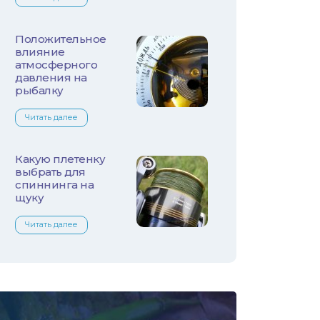
Лещ
Плотва
Положительное
влияние
атмосферного
Язь
давления на
рыбалку
Линь
Читать далее
Белый амур
Какую плетенку
Налим
выбрать для
спиннинга на
щуку
Осетр
Читать далее
Ротан
Сом
Толстолобик