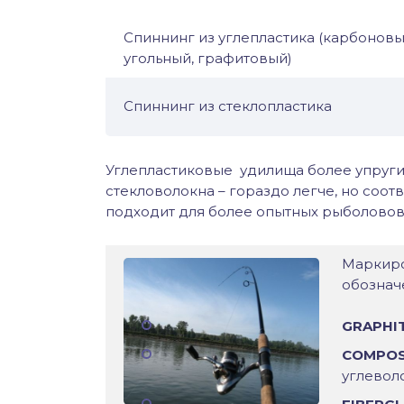
Спиннинг из углепластика (карбоновы
угольный, графитовый)
Спиннинг из стеклопластика
Углепластиковые удилища более упруги
стекловолокна – гораздо легче, но соот
подходит для более опытных рыболовов
Маркиро
обознач
GRAPHI
COMPOS
углевол