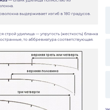
LASS
— бланк удилища полностью из
олокна.
оволокна выдерживает изгиб в 180 градусов.
 строй удилища — упругость (жесткость) бланка
ностранные, то аббревиатура соответствующая.
Чи