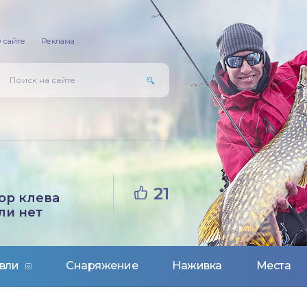
 сайте
Реклама
21
ор клева
ли нет
вли
Снаряжение
Наживка
Места