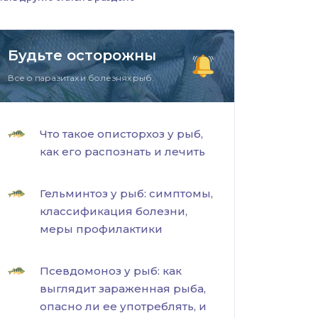
Будьте осторожны
Все о паразитах и болезнях рыб.
Что такое описторхоз у рыб,
как его распознать и лечить
Гельминтоз у рыб: симптомы,
классификация болезни,
меры профилактики
Псевдомоноз у рыб: как
выглядит зараженная рыба,
опасно ли ее употреблять, и