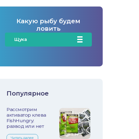
Какую рыбу будем
ловить
Щука
Карась
Карп/Сазан
Окунь
Популярное
Судак
Рассмотрим
Голавль
активатор клева
FishHungry:
Жерех
развод или нет
Читать далее