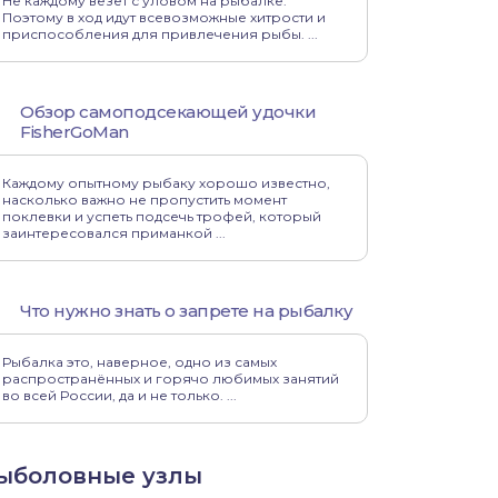
Не каждому везет с уловом на рыбалке.
Поэтому в ход идут всевозможные хитрости и
приспособления для привлечения рыбы. ...
Обзор самоподсекающей удочки
FisherGoMan
Каждому опытному рыбаку хорошо известно,
насколько важно не пропустить момент
поклевки и успеть подсечь трофей, который
заинтересовался приманкой ...
Что нужно знать о запрете на рыбалку
Рыбалка это, наверное, одно из самых
распространённых и горячо любимых занятий
во всей России, да и не только. ...
ыболовные узлы