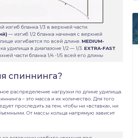
 изгиб бланка 1/3 в верхней части.
ий)
— изгиб 1/2 бланка начиная с верхней
лище изгибается по всей длине.
MEDIUM-
ка удилища в диапазоне 1/2 — 1/3.
EXTRA-FAST
хней части бланка 1/4 -1/5 всей его длины
ля спиннинга?
ое распределение нагрузки по длине удилища.
ннинга – это масса и их количество. Для того
дует проследить за тем, чтобы ни «вставка», ни
бъемными. От массы кольца напрямую зависит
 со вставками карбида кремния под