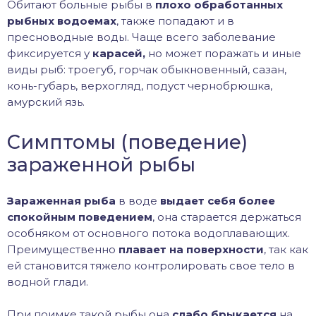
Обитают больные рыбы в
плохо обработанных
рыбных водоемах
, также попадают и в
пресноводные воды. Чаще всего заболевание
фиксируется у
карасей,
но может поражать и иные
виды рыб: троегуб, горчак обыкновенный, сазан,
конь-губарь, верхогляд, подуст чернобрюшка,
амурский язь.
Симптомы (поведение)
зараженной рыбы
Зараженная рыба
в воде
выдает себя более
спокойным поведением
, она старается держаться
особняком от основного потока водоплавающих.
Преимущественно
плавает на поверхности
, так как
ей становится тяжело контролировать свое тело в
водной глади.
При поимке такой рыбы она
слабо брыкается
на