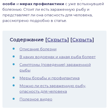
особи
и
мерах профилактики
с уже вспыхнувшей
иус
болезнью. Стоит ли есть зараженную рыбу и
представляет ли она опасность для человека,
лый амур
рассмотрено подробно в статье.
етр
Содержание
[
Скрыть
]
[
Скрыть
]
Описание болезни
В каких водоемах и какая рыба болеет
Симптомы (поведение) зараженной
рыбы
Меры борьбы и профилактика
Можно ли есть зараженную рыбу,
опасность для человека
Полезное видео