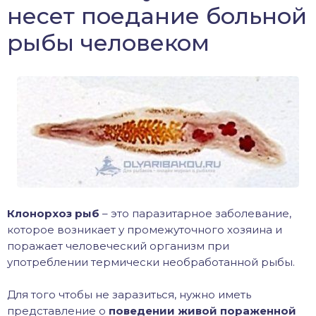
несет поедание больной
хонь
рыбы человеком
дак
тва
лейка
нь
Клонорхоз рыб
– это паразитарное заболевание,
которое возникает у промежуточного хозяина и
столобик
поражает человеческий организм при
употреблении термически необработанной рыбы.
лим
Для того чтобы не заразиться, нужно иметь
рель
представление о
поведении живой пораженной