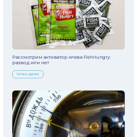
Лещ
Плотва
Язь
Линь
Рассмотрим активатор клева FishHungry:
развод или нет
Белый амур
Читать далее
Налим
Осетр
Ротан
Сом