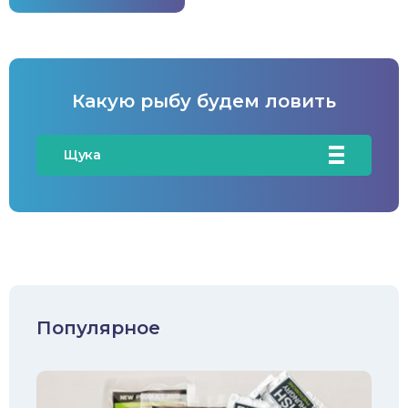
Какую рыбу будем ловить
Щука
Карась
Карп/Сазан
Окунь
Судак
Популярное
Голавль
Жерех