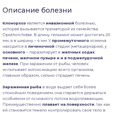
Описание болезни
Клонорхоз
является
инвазионной
болезнью,
которая вызывается трематодой из семейства
Opisthorchidae. В длину гельминт может достигать 20
мм, а в ширину – 4 мм. У
промежуточного
хозяина
находится в
личиночной
стадии (метацеркарии), у
основного
– паразитирует в
желчных ходах
печени, желчном пузыре и и в поджелудочной
железе
. При заражении от рыбы, человек
испытывает интоксикацию всего организма,
главным образом, сильно страдает печень.
Зараженная рыба
в воде выдает себя более
спокойным поведением, она старается держаться
особняком от основного потока водоплавающих.
Преимущественно
плавает на поверхности
, так как
ей становится тяжело контролировать свое тело в