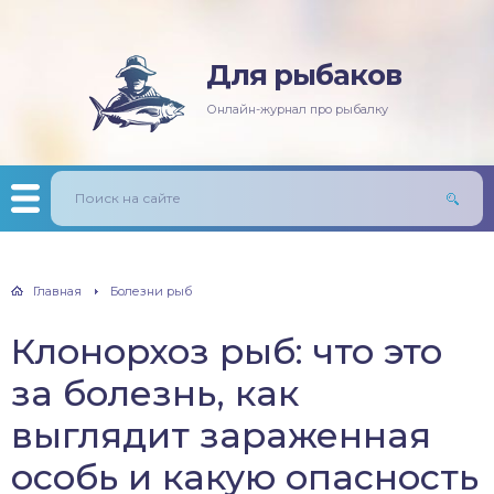
Для рыбаков
няя рыбалка
ась
ининг
лезни рыб
Онлайн-журнал про рыбалку
мняя рыбалка
п/Сазан
лавочная снасть
ры
ка
дер и донки
тничий билет
авль
лыст
Главная
Болезни рыб
унь
Клонорхоз рыб: что это
рех
за болезнь, как
щ
выглядит зараженная
особь и какую опасность
м