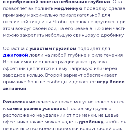
в прибрежной зоне на небольших глубинах
. Она
позволяет выполнить
медленную
проводку, сделав
приманку максимально привлекательной для
пассивной хищницы. Чтобы крючок не крутился при
этом вокруг своей оси, на его цевье в нижней части
можно закрепить небольшую свинцовую дробинку.
Оснастка с
ушастым грузилом
подойдет для
джиговой
ловли на любой глубине и силе течения.
В зависимости от конструкции ушка грузика
офсетник цепляется к нему напрямую или через
заводное кольцо. Второй вариант обеспечивает
приманке больше свободы и делает ее
игру более
активной
.
Разнесенные
оснастки также могут использоваться
в
самых разных условиях
. Поскольку грузило
расположено на удалении от приманки, на цевье
офсетника также можно надеть
дробинку,
чтобы он
не крутился во время проводки вокруг своей оси.