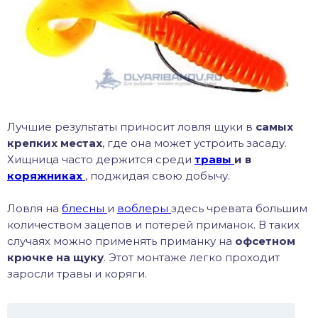
хонь
дак
тва
Лучшие результаты приносит ловля щуки в
самых
крепких местах
, где она может устроить засаду.
Хищница часто держится среди
травы
и в
лейка
коряжниках
, поджидая свою добычу.
нь
Ловля на
блесны
и
воблеры
здесь чревата большим
количеством зацепов и потерей приманок. В таких
столобик
случаях можно применять приманку на
офсетном
крючке на щуку
. Этот монтаже легко проходит
лим
заросли травы и коряги.
рель