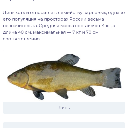
хонь
Линь хоть и относится к семейству карповых, однако
его популяция на просторах России весьма
незначительна. Средняя масса составляет 4 кг, а
длина 40 см, максимальная — 7 кг и 70 см
дак
соответственно.
тва
лейка
нь
столобик
лим
Линь
рель