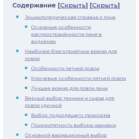
Содержание
[
Скрыть
]
[
Скрыть
]
иус
Энциклопедическая справка о лине
лый амур
Основные особенности
распространённости линя в
етр
водоёмах
Наиболее благоприятное время для
ловли
Особенности летней ловли
Ключевые особенности летней ловли
Лучшее время для ловли лени
Верный выбор техники и сырья для
ловли удочкой
Выбор подходящего прикорма
Приоритетность выбора наживки
Основной вариационный выбор