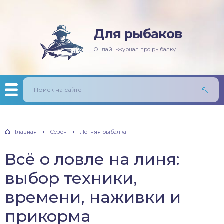
Для рыбаков
няя рыбалка
ась
ининг
лезни рыб
Онлайн-журнал про рыбалку
мняя рыбалка
п/Сазан
лавочная снасть
ры
ка
дер и донки
тничий билет
авль
лыст
Главная
Сезон
Летняя рыбалка
унь
Всё о ловле на линя:
рех
выбор техники,
щ
времени, наживки и
прикорма
м