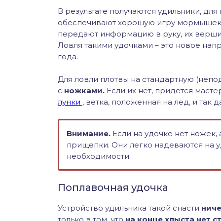
В результате получаются удильники, для 
обеспечивают хорошую игру мормышек и
передают информацию в руку, их вершинк
Ловля такими удочками – это новое нап
года.
Для ловли плотвы на стандартную (неп
с
ножками.
Если их нет, придется масте
лунки
, ветка, положенная на лед, и так д
Внимание.
Если на удочке нет ножек,
прищепки. Они легко надеваются на у
необходимости.
Поплавочная удочка
Устройство удильника такой снасти
ниче
только в том, что
на конце хлыста нет 