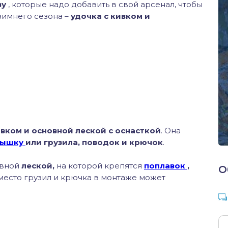
ву
, которые надо добавить в свой арсенал, чтобы
зимнего сезона –
удочка с кивком и
вком и основной леской с оснасткой
. Она
мышку
или грузила, поводок и крючок
.
овной
леской,
на которой крепятся
поплавок
,
О
вместо грузил и крючка в монтаже может