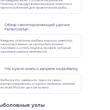
Не каждому везет с уловом на рыбалке.
Поэтому в ход идут всевозможные хитрости и
приспособления для привлечения рыбы. ...
Обзор самоподсекающей удочки
FisherGoMan
Каждому опытному рыбаку хорошо известно,
насколько важно не пропустить момент
поклевки и успеть подсечь трофей, который
заинтересовался приманкой ...
Что нужно знать о запрете на рыбалку
Рыбалка это, наверное, одно из самых
распространённых и горячо любимых занятий
во всей России, да и не только. ...
ыболовные узлы