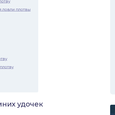
лотву
я ловли плотвы
отву
плотву
мних удочек