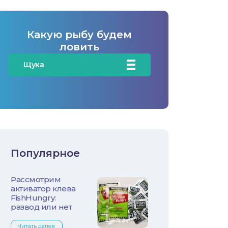
Какую рыбу будем
ловить
Щука
Карась
Карп/Сазан
Окунь
Популярное
Судак
Рассмотрим
Голавль
активатор клева
FishHungry:
Жерех
развод или нет
Читать далее