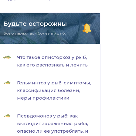
Будьте осторожны
Все о паразитах и болезнях рыб.
Что такое описторхоз у рыб,
как его распознать и лечить
Гельминтоз у рыб: симптомы,
классификация болезни,
меры профилактики
Псевдомоноз у рыб: как
выглядит зараженная рыба,
опасно ли ее употреблять, и