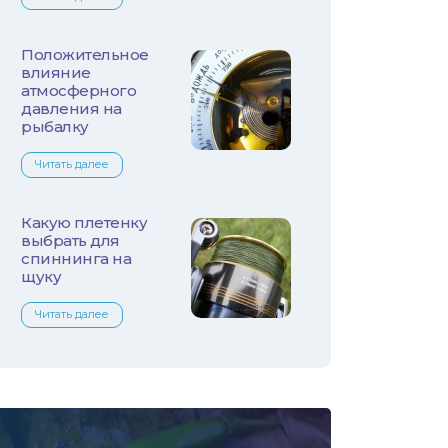
Лещ
Плотва
Положительное
влияние
атмосферного
Язь
давления на
рыбалку
Линь
Читать далее
Белый амур
Какую плетенку
Налим
выбрать для
спиннинга на
щуку
Осетр
Читать далее
Ротан
Сом
Толстолобик