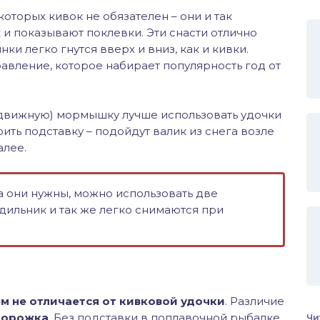
которых кивок не обязателен – они и так
 показывают поклевки. Эти снасти отлично
и легко гнутся вверх и вниз, как и кивки.
равление, которое набирает популярность год от
одвижную) мормышку лучше использовать удочки
рить подставку – подойдут валик из снега возле
алее.
 а они нужны, можно использовать две
дильник и так же легко снимаются при
м не отличается от кивковой удочки
. Различие
сторожка
. Без подставки в поплавочной рыбалке
Чи