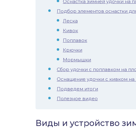
Оснастка зимней удочки на п
иус
Подбор элементов оснастки дл
Леска
лый амур
Кивок
етр
Поплавок
Крючки
Мормышки
Сбор удочки с поплавком на пл
Оснащение удочки с кивком на 
Подведем итоги
Полезное видео
Виды и устройство зи