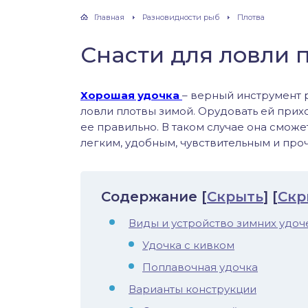
хонь
Главная
Разновидности рыб
Плотва
Снасти для ловли 
дак
Хорошая удочка
– верный инструмент р
ловли плотвы зимой. Орудовать ей прих
тва
ее правильно. В таком случае она смож
легким, удобным, чувствительным и проч
лейка
нь
Содержание
[
Скрыть
]
[
Скр
Виды и устройство зимних удоч
столобик
Удочка с кивком
лим
Поплавочная удочка
Варианты конструкции
рель