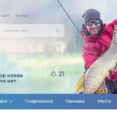
 сайте
Реклама
21
ор клева
ли нет
вли
Снаряжение
Наживка
Места