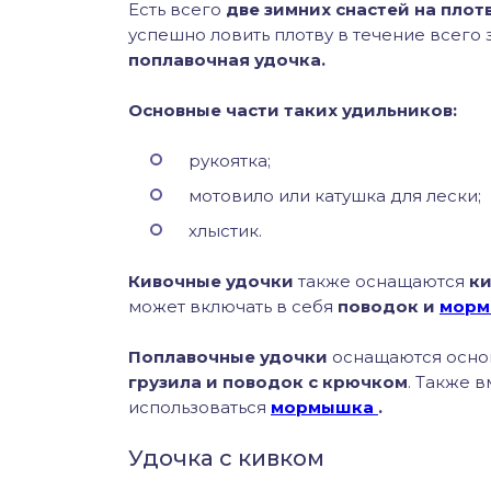
Есть всего
две зимних снастей на плот
успешно ловить плотву в течение всего 
поплавочная удочка.
Основные части таких удильников:
рукоятка;
мотовило или катушка для лески;
хлыстик.
Кивочные удочки
также оснащаются
ки
может включать в себя
поводок и
мор
Поплавочные удочки
оснащаются осн
грузила и поводок с крючком
. Также 
использоваться
мормышка
.
Удочка с кивком