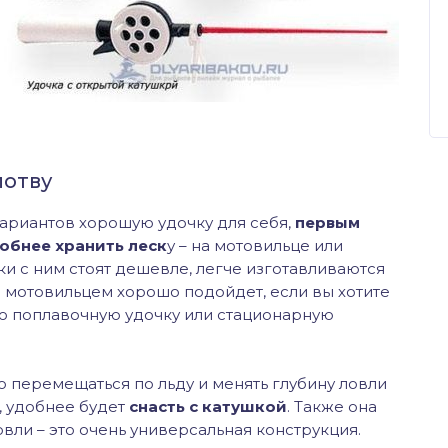
лотву
ариантов хорошую удочку для себя,
первым
добнее хранить леск
у – на мотовильце или
ки с ним стоят дешевле, легче изготавливаются
с мотовильцем хорошо подойдет, если вы хотите
юю поплавочную удочку или стационарную
то перемещаться по льду и менять глубину ловли
, удобнее будет
снасть с катушкой
. Также она
вли – это очень универсальная конструкция.