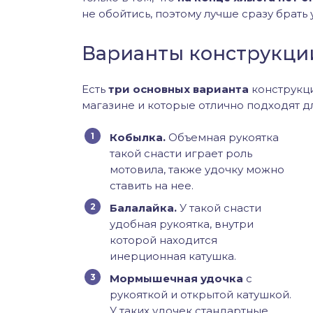
не обойтись, поэтому лучше сразу брать 
Варианты конструкци
Есть
три основных варианта
конструкци
магазине и которые отлично подходят д
Кобылка.
Объемная рукоятка
такой снасти играет роль
мотовила, также удочку можно
ставить на нее.
Балалайка.
У такой снасти
удобная рукоятка, внутри
которой находится
инерционная катушка.
Мормышечная удочка
с
рукояткой и открытой катушкой.
У таких удочек стандартные