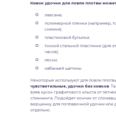
Кивок удочки для ловли плотвы может
лавсана;
полимерной пленки (например, то
снимки);
пластиковой бутылки;
тонкой стальной пластинки (для 
часов);
лески;
кабаньей щетины.
Некоторые используют для ловли плотв
чувствительные, удочки без кивков
. Т
взяв кусок графитового хлыста от летне
спиннинга. Подойдет кончик от сломавш
вершинку для поплавочной удочки или 
отдельно.