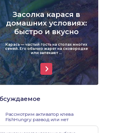
Уклейка
Засолка карася в
Форель
домашних условиях:
быстро и вкусно
Хариус
Карась — частый гость на столах многих
Чехонь
семей. Его обычно жарят на сковородке
или запекают ...
бсуждаемое
Рассмотрим активатор клева
FishHungry: развод или нет