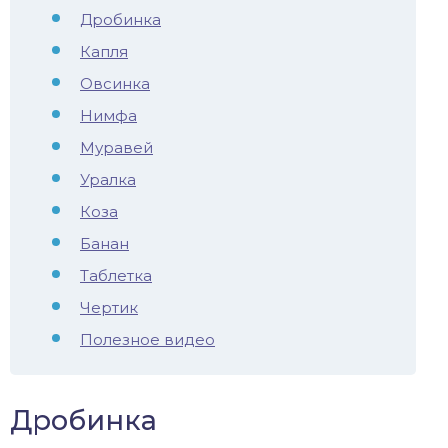
Дробинка
иус
Капля
лый амур
Овсинка
Нимфа
етр
Муравей
Уралка
Коза
Банан
Таблетка
Чертик
Полезное видео
Дробинка