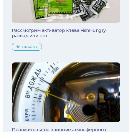
Плотва
Язь
Линь
Рассмотрим активатор клева FishHungry:
развод или нет
Белый амур
Читать далее
Налим
Осетр
Ротан
Сом
Толстолобик
Уклейка
Положительное влияние атмосферного