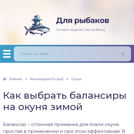
Для рыбаков
няя рыбалка
ась
ининг
лезни рыб
Онлайн-журнал про рыбалку
мняя рыбалка
п/Сазан
лавочная снасть
ры
ка
дер и донки
тничий билет
авль
лыст
Главная
Разновидности рыб
Окунь
унь
Как выбрать балансиры
рех
на окуня зимой
щ
Балансир – отличная приманка для ловли окуня,
м
простая в применении и при этом эффективная. В