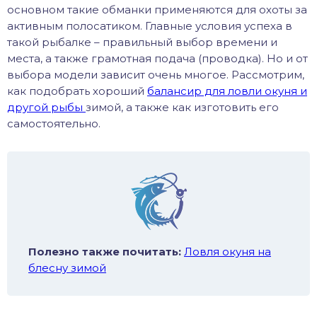
основном такие обманки применяются для охоты за
хонь
активным полосатиком. Главные условия успеха в
такой рыбалке – правильный выбор времени и
места, а также грамотная подача (проводка). Но и от
выбора модели зависит очень многое. Рассмотрим,
дак
как подобрать хороший
балансир для ловли окуня и
другой рыбы
зимой, а также как изготовить его
самостоятельно.
тва
лейка
нь
столобик
Полезно также почитать:
Ловля окуня на
лим
блесну зимой
рель