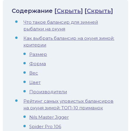
иус
Содержание
[
Скрыть
]
[
Скрыть
]
Что такое балансир для зимней
лый амур
рыбалки на окуня
етр
Как выбрать балансир на окуня зимой:
критерии
Размер
Форма
Вес
Цвет
Производители
Рейтинг самых уловистых балансиров
на окуня зимой: ТОП-10 приманок
Nils Master Jigger
Spider Pro 106