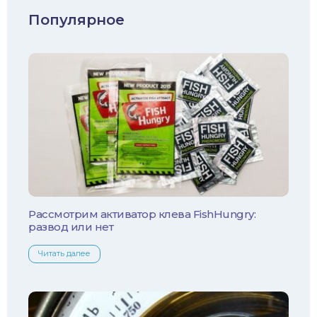
Судак
Популярное
Голавль
Жерех
Лещ
Плотва
Язь
Линь
Рассмотрим активатор клева FishHungry:
развод или нет
Белый амур
Читать далее
Налим
Осетр