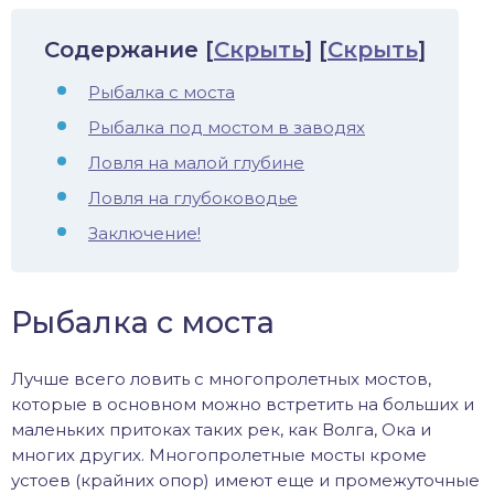
иус
Содержание
[
Скрыть
]
[
Скрыть
]
лый амур
Рыбалка с моста
Рыбалка под мостом в заводях
етр
Ловля на малой глубине
Ловля на глубоководье
Заключение!
Рыбалка с моста
Лучше всего ловить с многопролетных мостов,
которые в основном можно встретить на больших и
маленьких притоках таких рек, как Волга, Ока и
многих других. Многопролетные мосты кроме
устоев (крайних опор) имеют еще и промежуточные