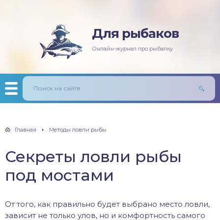
Для рыбаков
няя рыбалка
ась
ининг
лезни рыб
Онлайн-журнал про рыбалку
мняя рыбалка
п/Сазан
лавочная снасть
ры
ка
дер и донки
тничий билет
авль
лыст
Главная
Методы ловли рыбы
унь
Секреты ловли рыбы
рех
под мостами
щ
От того, как правильно будет выбрано место ловли,
м
зависит не только улов, но и комфортность самого