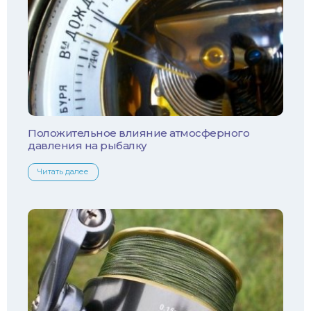
Ротан
Сом
Толстолобик
Уклейка
Положительное влияние атмосферного
давления на рыбалку
Форель
Читать далее
Хариус
Чехонь