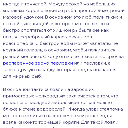
иногда и тоннелей. Между осокой на небольших
«пятаках» хорошо ловится рыба простой 6-метровой
маховой удочкой. В основном это любители тихих и
спокойных заводей, в которых можно легко и
быстро спрятаться от хищной рыбы, такие как
плотва, серебряный карась, окунь, ерш,
красноперка. С быстрой воды может «влетать» не
крупный голавль, в основном, чтобы поживиться
разной мелочью. С ходу он может схватить с крючка
распаренное зерно перловки
или перловки, а
также другую насадку, которая предназначается
для мирных рыб.
В основном тактика ловли на заросших
примостовых мелководьях заключается в том, что
оснастка с насадкой забрасывается как можно
ближе к стене водорослей. Иногда уловистая точка
может находиться на крошечном участке воды
возле какой-то торчащей коряги. Для такой ловли