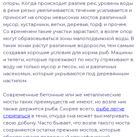
опоры. Когда происходит разлив рек, уровень воды
в реке резко увеличивается, течение усиливается и
приносит на опоры невысоких мостов различный
мусор, кустарники, ветки, деревья, торф и прочее.
Со временем такие участки зарастают, а возле опор
могут образовываться зоны малоподвижной воды. В
таких зонах растут различные водоросли, тем самым
создавая хорошие условия для корма рыб. Машины
и телеги, которые проезжают по мосту стряхивают в
воду не только мусор и песок, но и различных
насекомых, которые укрываются под деревянным
настилом.
Современные бетонные или же металлические
мосты таких преимуществ не имеют, но возле них
также держится рыба. Скорее всего,
рыбе легче
спрятаться
в тени, откуда она может высматривать
свою добычу. Часто бывает, что возле такого моста
сохраняются остатки прежних мостов, которые
обеспечивают подводный специфический