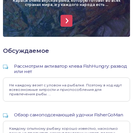
Караси очень вкусная рыба, которую готовят во всех
странах мира, и у каждого народа есть ...
Обсуждаемое
Рассмотрим активатор клева FishHungry: развод
или нет
Не каждому везет с уловом на рыбалке. Поэтому в ход идут
всевозможные хитрости и приспособления для
привлечения рыбы. ...
Обзор самоподсекающей удочки FisherGoMan
Каждому опытному рыбаку хорошо известно, насколько
важно не пропустить момент поклевки и успеть подсечь