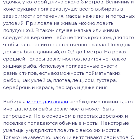
удочку, у которой длина около 6 метров. Величину и
конструкцию поплавка лучше всего выбирать в
зависимости от течения, массы наживки и погодных
условий. При ловле на живца можно ловить
полудонкой. В таком случае малька или живца
следует за верхнее нёбо цеплять крючком, для того
чтобы на течении он естественно плавал. Поводок
должен быть длинный, от 0,3 до 1 метра. На реках
средней полосы возле мостов ловится не только
хищная рыба. Используя поплавочные снасти
разных типов, есть возможность поймать таких
рыбок, как уклейка, плотва, лещ, сом, густера,
серебряный карась, пескарь и даже линя.
Выбирая
место для ловли
необходимо помнить, что
иногда ловля рыбы возле моста может быть
запрещена. Но в основном в простых деревнях и
поселках попадаются обычные мосты. Некоторые
умельцы умудряются ловить с высоких мостов.
Только неизвестно, как они вытягивают свой улов. С