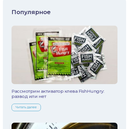
Судак
Популярное
Голавль
Жерех
Лещ
Плотва
Язь
Линь
Рассмотрим активатор клева FishHungry:
развод или нет
Белый амур
Читать далее
Налим