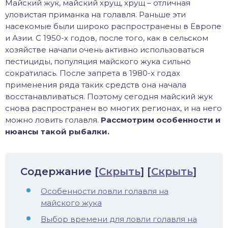
Майский жук, майский хрущ, хрущ – отличная
хонь
уловистая приманка на голавля. Раньше эти
насекомые были широко распространены в Европе
и Азии. С 1950-х годов, после того, как в сельском
хозяйстве начали очень активно использоваться
пестициды, популяция майского жука сильно
дак
сократилась. После запрета в 1980-х годах
применения ряда таких средств она начала
тва
восстанавливаться. Поэтому сегодня майский жук
снова распространен во многих регионах, и на него
лейка
можно ловить голавля.
Рассмотрим особенности и
нюансы такой рыбалки.
нь
столобик
Содержание
[
Скрыть
]
[
Скрыть
]
Особенности ловли голавля на
лим
майского жука
рель
Выбор времени для ловли голавля на