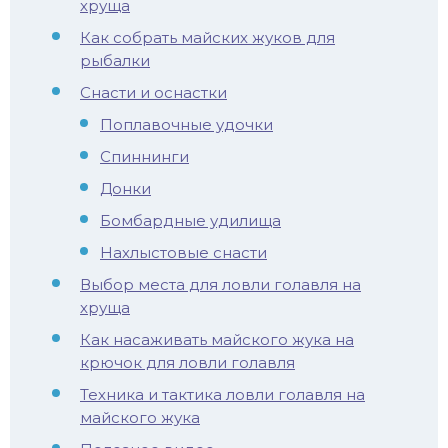
хруща
иус
Как собрать майских жуков для
рыбалки
лый амур
Снасти и оснастки
Поплавочные удочки
етр
Спиннинги
Донки
Бомбардные удилища
Нахлыстовые снасти
Выбор места для ловли голавля на
хруща
Как насаживать майского жука на
крючок для ловли голавля
Техника и тактика ловли голавля на
майского жука