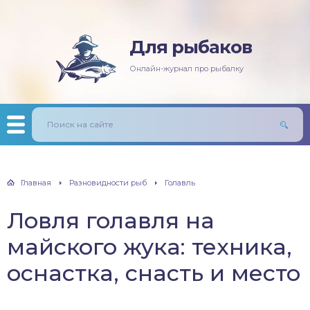
Для рыбаков
няя рыбалка
ась
ининг
лезни рыб
Онлайн-журнал про рыбалку
мняя рыбалка
п/Сазан
лавочная снасть
ры
ка
дер и донки
тничий билет
авль
лыст
Главная
Разновидности рыб
Голавль
унь
Ловля голавля на
рех
майского жука: техника,
щ
оснастка, снасть и место
м