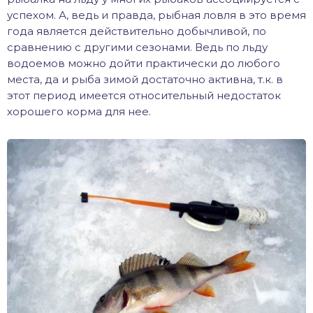
успехом. А, ведь и правда, рыбная ловля в это время
хонь
года является действительно добычливой, по
сравнению с другими сезонами. Ведь по льду
водоемов можно дойти практически до любого
места, да и рыба зимой достаточно активна, т.к. в
дак
этот период имеется относительный недостаток
хорошего корма для нее.
тва
лейка
нь
столобик
лим
рель