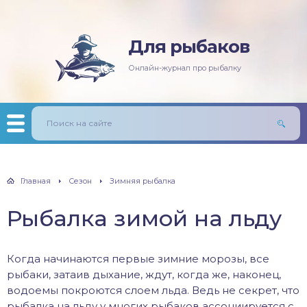
Для рыбаков
няя рыбалка
ась
ининг
лезни рыб
Онлайн-журнал про рыбалку
мняя рыбалка
п/Сазан
лавочная снасть
ры
ка
дер и донки
тничий билет
авль
лыст
Главная
Сезон
Зимняя рыбалка
унь
Рыбалка зимой на льду
рех
щ
Когда начинаются первые зимние морозы, все
рыбаки, затаив дыхание, ждут, когда же, наконец,
водоемы покроются слоем льда. Ведь не секрет, что
м
рыбалка на льду у многих рыбаков ассоциируется с