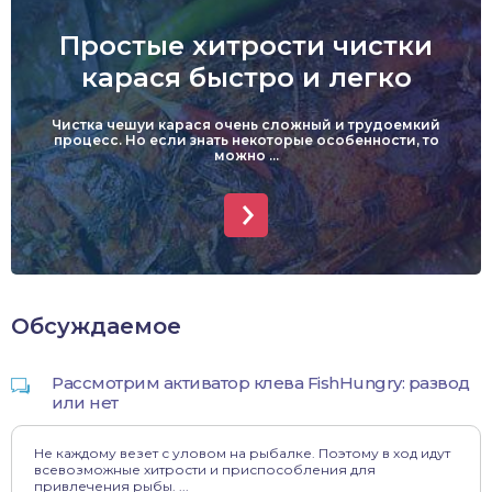
Простые хитрости чистки
карася быстро и легко
Чистка чешуи карася очень сложный и трудоемкий
процесс. Но если знать некоторые особенности, то
можно ...
Обсуждаемое
Рассмотрим активатор клева FishHungry: развод
или нет
Не каждому везет с уловом на рыбалке. Поэтому в ход идут
всевозможные хитрости и приспособления для
привлечения рыбы. ...