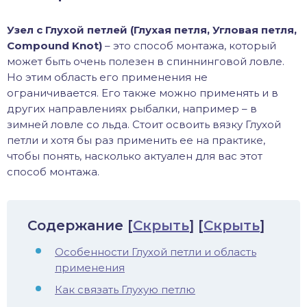
хонь
Узел с Глухой петлей (Глухая петля, Угловая петля,
Compound Knot)
– это способ монтажа, который
может быть очень полезен в спиннинговой ловле.
Но этим область его применения не
дак
ограничивается. Его также можно применять и в
других направлениях рыбалки, например – в
тва
зимней ловле со льда. Стоит освоить вязку Глухой
петли и хотя бы раз применить ее на практике,
лейка
чтобы понять, насколько актуален для вас этот
способ монтажа.
нь
столобик
Содержание
[
Скрыть
]
[
Скрыть
]
Особенности Глухой петли и область
лим
применения
Как связать Глухую петлю
рель