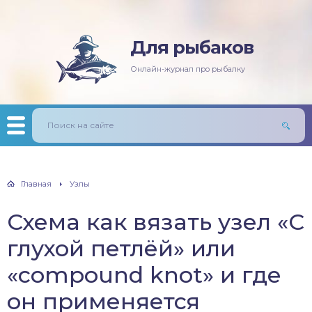
Для рыбаков
няя рыбалка
ась
ининг
лезни рыб
Онлайн-журнал про рыбалку
мняя рыбалка
п/Сазан
лавочная снасть
ры
ка
дер и донки
тничий билет
авль
лыст
Главная
Узлы
унь
Схема как вязать узел «С
рех
глухой петлёй» или
щ
«compound knot» и где
он применяется
м