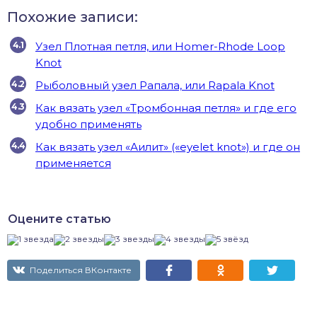
Похожие записи:
Узел Плотная петля, или Homer-Rhode Loop
Knot
Рыболовный узел Рапала, или Rapala Knot
Как вязать узел «Тромбонная петля» и где его
удобно применять
Как вязать узел «Аилит» («eyelet knot») и где он
применяется
Оцените статью
Поделиться ВКонтакте