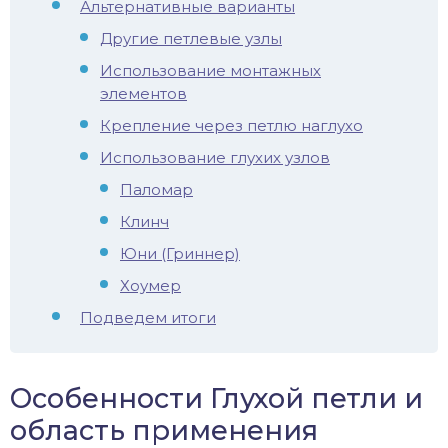
Альтернативные варианты
иус
Другие петлевые узлы
Использование монтажных
лый амур
элементов
Крепление через петлю наглухо
етр
Использование глухих узлов
Паломар
Клинч
Юни (Гриннер)
Хоумер
Подведем итоги
Особенности Глухой петли и
область применения