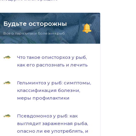
Будьте осторожны
Все о паразитах и болезнях рыб.
Что такое описторхоз у рыб,
как его распознать и лечить
Гельминтоз у рыб: симптомы,
классификация болезни,
меры профилактики
Псевдомоноз у рыб: как
выглядит зараженная рыба,
опасно ли ее употреблять, и