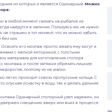
 одним из которых и является Одинарный.
Можно
пора:
 в любой момент связать на рыбалке из
гда найдутся в наличии. Пользуясь им, не нужно
, не страшен и тот момент, что их можно забыть
 без них.
Освоить его монтаж просто, вязать ему могут и
лемами с мелкой моторикой, с толстыми
зок материала для изготовления стопора
с монтажа, и после затяжки обрезать лишние
недорогие, поэтому их не жалко.
о легко проходит сквозь пропускные кольца. С
то опуская оснастку в воду, так и делать дальние
монтажа Одинарный стопорный узел надежен, он
подвержен смещению вверх или вниз в процессе
Чи