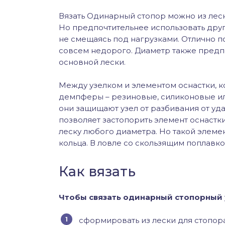
Вязать Одинарный стопор можно из леск
Но предпочтительнее использовать друг
не смещаясь под нагрузками. Отлично по
совсем недорого. Диаметр также предп
основной лески.
Между узелком и элементом оснастки, к
демпферы – резиновые, силиконовые или
они защищают узел от разбивания от уд
позволяет застопорить элемент оснастк
леску любого диаметра. Но такой элеме
кольца. В ловле со скользящим поплавк
Как вязать
Чтобы связать одинарный стопорный у
сформировать из лески для стопора