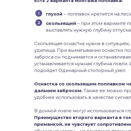
Есть 2 варианта монтажа поплавка:
глухой
– поплавок крепится на лес
скользящий
– при этом варианте п
выставлять нужную глубину отпуска
Скользящая оснастка нужна в ситуациях,
удилища. При выматывании оснастки поп
заброса он поднимается и останавливает
устанавливается нужная глубина ловли.
подойдет Одинарный стопорный узел.
Оснастка со скользящим поплавком ча
дальним забросом.
Также ее можно прим
удобнее использовать в качестве сигнал
В донной ловле могут использоваться гл
Преимущество второго варианта в том
приманкой, не чувствует сопротивлени
обычно не нужен – на основную леску н