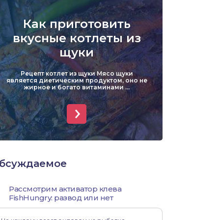
Уклейка
Как приготовить
Форель
вкусные котлеты из
щуки
Хариус
Рецепт котлет из щуки Мясо щуки
Чехонь
является диетическим продуктом, оно не
жирное и богато витаминами ...
бсуждаемое
Рассмотрим активатор клева
FishHungry: развод или нет