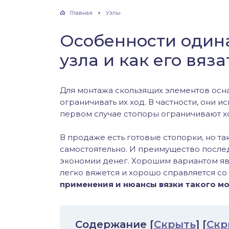
хонь
Главная
Узлы
Особенности один
узла и как его вяза
дак
тва
Для монтажа скользящих элементов осна
ограничивать их ход. В частности, они и
первом случае стопоры ограничивают хо
лейка
В продаже есть готовые стопорки, но т
нь
самостоятельно. И преимущество последн
экономии денег. Хорошим вариантом яв
столобик
легко вяжется и хорошо справляется со
применения и нюансы вязки такого м
лим
рель
Содержание
[
Скрыть
]
[
Скр