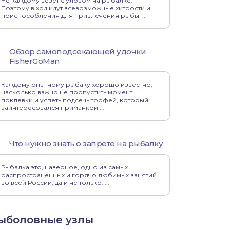
Не каждому везет с уловом на рыбалке.
Поэтому в ход идут всевозможные хитрости и
приспособления для привлечения рыбы. ...
Обзор самоподсекающей удочки
FisherGoMan
Каждому опытному рыбаку хорошо известно,
насколько важно не пропустить момент
поклевки и успеть подсечь трофей, который
заинтересовался приманкой ...
Что нужно знать о запрете на рыбалку
Рыбалка это, наверное, одно из самых
распространённых и горячо любимых занятий
во всей России, да и не только. ...
ыболовные узлы