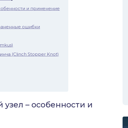
собенности и применение
траненные ошибки
emkus)
нча (Clinch Stopper Knot)
узел – особенности и