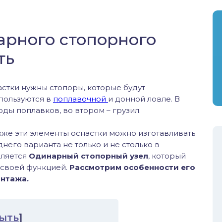
арного стопорного
ть
стки нужны стопоры, которые будут
спользуются в
поплавочной
и донной ловле. В
ды поплавков, во втором – грузил.
акже эти элементы оснастки можно изготавливать
его варианта не только и не столько в
ляется
Одинарный стопорный узел
, который
 своей функцией.
Рассмотрим особенности его
онтажа.
ыть
]