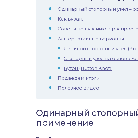
иус
Одинарный стопорный узел – о
Как вязать
лый амур
Советы по вязанию и распрос
Альтернативные варианты
етр
Двойной стопорный узел (Kr
Стопорный узел на основе Кли
Бутон (Button Knot)
Подведем итоги
Полезное видео
Одинарный стопорный 
применение