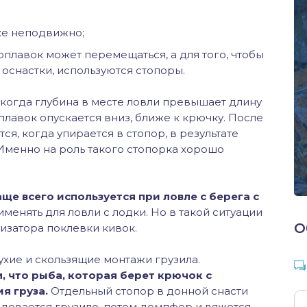
ке неподвижно;
оплавок может перемещаться, а для того, чтобы
 оснастки, используются стопоры.
 когда глубина в месте ловли превышает длину
лавок опускается вниз, ближе к крючку. После
ся, когда упирается в стопор, в результате
 Именно на роль такого стопорка хорошо
ще всего используется при ловле с берега с
енять для ловли с лодки. Но в такой ситуации
О
изатора поклевки кивок.
ухие и скользящие монтажи грузила.
, что рыба, которая берет крючок с
я груза.
Отдельный стопор в донной снасти
адевается грузило, потом демпфер и вяжется