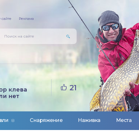
 сайте
Реклама
21
ор клева
ли нет
вли
Снаряжение
Наживка
Места