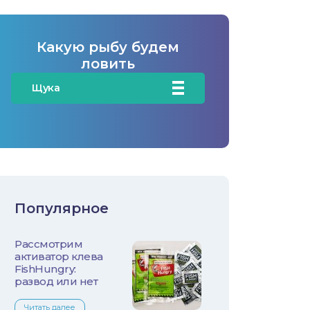
Какую рыбу будем
ловить
Щука
Карась
Карп/Сазан
Окунь
Популярное
Судак
Рассмотрим
Голавль
активатор клева
FishHungry:
Жерех
развод или нет
Читать далее