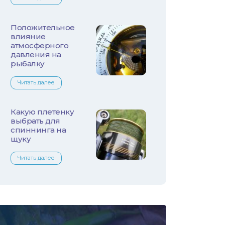
Лещ
Плотва
Положительное
влияние
атмосферного
Язь
давления на
рыбалку
Линь
Читать далее
Белый амур
Какую плетенку
Налим
выбрать для
спиннинга на
щуку
Осетр
Читать далее
Ротан
Сом
Толстолобик