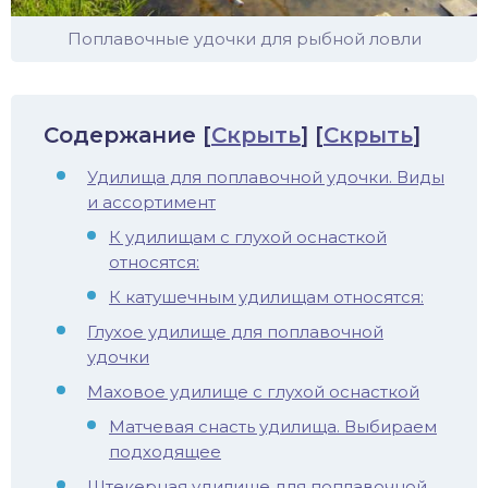
иус
Поплавочные удочки для рыбной ловли
лый амур
Содержание
[
Скрыть
]
[
Скрыть
]
етр
Удилища для поплавочной удочки. Виды
и ассортимент
К удилищам с глухой оснасткой
относятся:
К катушечным удилищам относятся:
Глухое удилище для поплавочной
удочки
Маховое удилище с глухой оснасткой
Матчевая снасть удилища. Выбираем
подходящее
Штекерная удилище для поплавочной