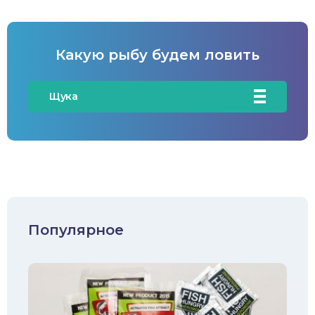
Какую рыбу будем ловить
Щука
Карась
Карп/Сазан
Окунь
Судак
Популярное
Голавль
Жерех