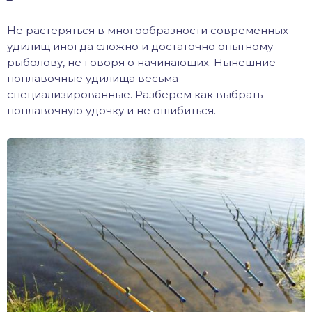
хонь
Не растеряться в многообразности современных
удилищ иногда сложно и достаточно опытному
рыболову, не говоря о начинающих. Нынешние
поплавочные удилища весьма
дак
специализированные. Разберем как выбрать
поплавочную удочку и не ошибиться.
тва
лейка
нь
столобик
лим
рель