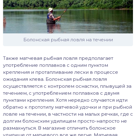
Болонская рыбная ловля на течении
Также матчевая рыбная ловля предполагает
употребление поплавков с одним пунктом
крепления и протапливание лески в процессе
ожидания клева. Болонская рыбная ловля
осуществляется с контролем оснастки, плывущей за
течением, с употреблением поплавков с двумя
пунктами крепления. Хотя нередко случается идти
обратно к прототипу матчевой удочки и при рыбной
ловле на течении, в частности на малых речках, где с
долгим болонским удилищем просто-напросто не
размахнуться. В магазине отличить болонское
удилище от матчевого все же легче. Матчевая