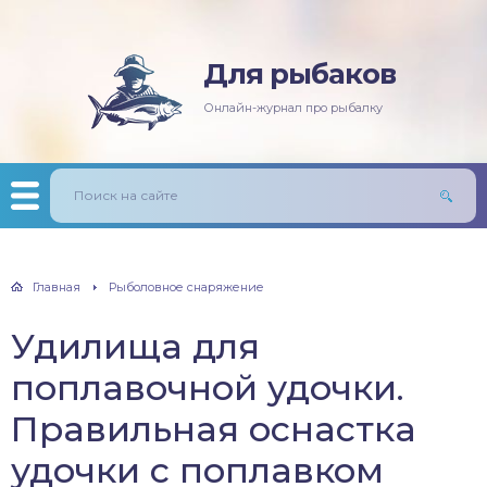
Для рыбаков
няя рыбалка
ась
ининг
лезни рыб
Онлайн-журнал про рыбалку
мняя рыбалка
п/Сазан
лавочная снасть
ры
ка
дер и донки
тничий билет
авль
лыст
Главная
Рыболовное снаряжение
унь
Удилища для
рех
поплавочной удочки.
щ
Правильная оснастка
удочки с поплавком
м