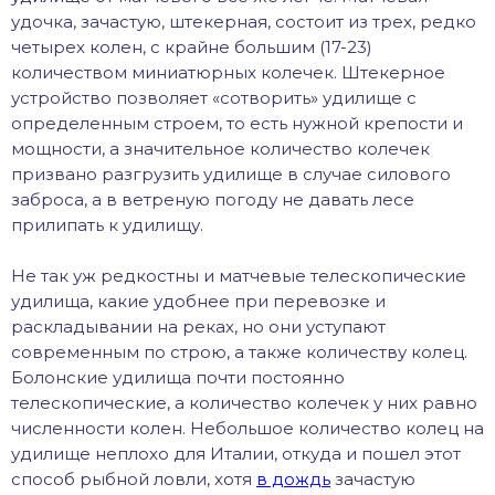
удочка, зачастую, штекерная, состоит из трех, редко
четырех колен, с крайне большим (17-23)
количеством миниатюрных колечек. Штекерное
устройство позволяет «сотворить» удилище с
определенным строем, то есть нужной крепости и
мощности, а значительное количество колечек
призвано разгрузить удилище в случае силового
заброса, а в ветреную погоду не давать лесе
прилипать к удилищу.
Не так уж редкостны и матчевые телескопические
удилища, какие удобнее при перевозке и
раскладывании на реках, но они уступают
современным по строю, а также количеству колец.
Болонские удилища почти постоянно
телескопические, а количество колечек у них равно
численности колен. Небольшое количество колец на
удилище неплохо для Италии, откуда и пошел этот
способ рыбной ловли, хотя
в дождь
зачастую