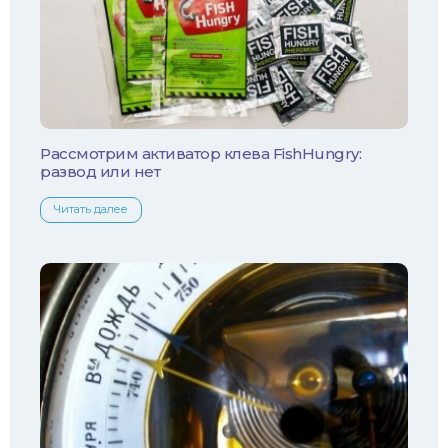
Лещ
Плотва
Язь
Линь
Рассмотрим активатор клева FishHungry:
развод или нет
Белый амур
Читать далее
Налим
Осетр
Ротан
Сом
Толстолобик