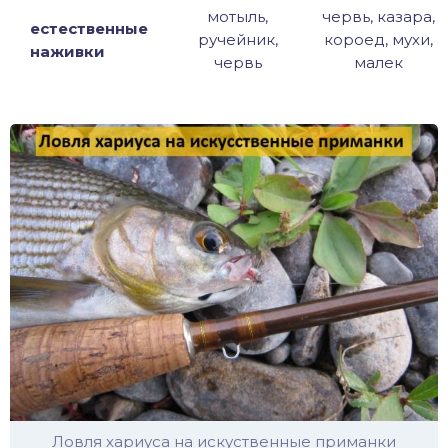
мотыль,
червь, казара,
естественные
ручейник,
короед, мухи,
наживки
червь
малек
Ловля хариуса на искуственные приманки