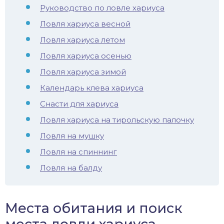
Руководство по ловле хариуса
иус
Ловля хариуса весной
лый амур
Ловля хариуса летом
Ловля хариуса осенью
етр
Ловля хариуса зимой
Календарь клева хариуса
Снасти для хариуса
Ловля хариуса на тирольскую палочку
Ловля на мушку
Ловля на спиннинг
Ловля на балду
Места обитания и поиск