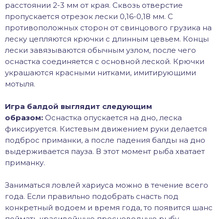
расстоянии 2-3 мм от края. Сквозь отверстие
пропускается отрезок лески 0,16-0,18 мм. С
противоположных сторон от свинцового грузика на
леску цепляются крючки с длинным цевьем. Концы
лески завязываются обычным узлом, после чего
оснастка соединяется с основной леской. Крючки
украшаются красными нитками, имитирующими
мотыля.
Игра балдой выглядит следующим
образом:
Оснастка опускается на дно, леска
фиксируется. Кистевым движением руки делается
подброс приманки, а после падения балды на дно
выдерживается пауза. В этот момент рыба хватает
приманку.
Заниматься ловлей хариуса можно в течение всего
года. Если правильно подобрать снасть под
конкретный водоем и время года, то появится шанс
поймать красивейшую пресноводную рыбу.