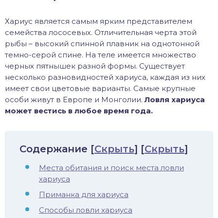
хонь
Хариус является самым ярким представителем
семейства лососевых. Отличительная черта этой
рыбы – высокий спинной плавник на однотонной
темно-серой спине. На теле имеется множество
дак
черных пятнышек разной формы. Существует
несколько разновидностей хариуса, каждая из них
тва
имеет свои цветовые варианты. Самые крупные
особи живут в Европе и Монголии.
Ловля хариуса
лейка
может вестись в любое время года.
нь
Содержание
[
Скрыть
]
[
Скрыть
]
столобик
Места обитания и поиск места ловли
хариуса
лим
Приманка для хариуса
рель
Способы ловли хариуса