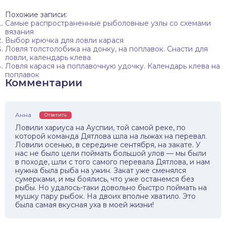
Похожие записи:
Самые распространенные рыболовные узлы со схемами
вязания
Выбор крючка для ловли карася
Ловля толстолобика на донку, на поплавок. Снасти для
ловли, календарь клева
Ловля карася на поплавочную удочку. Календарь клева на
поплавок
Комментарии
Анна
Ответить
Ловили хариуса на Ауспии, той самой реке, по
которой команда Дятлова шла на лыжах на перевал.
Ловили осенью, в середине сентября, на закате. У
нас не было цели поймать большой улов — мы были
в походе, шли с того самого перевала Дятлова, и нам
нужна была рыба на ужин. Закат уже сменялся
сумерками, и мы боялись, что уже останемся без
рыбы. Но удалось-таки довольно быстро поймать на
мушку пару рыбок. На двоих вполне хватило. Это
была самая вкусная уха в моей жизни!