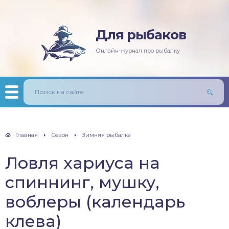
Для рыбаков
няя рыбалка
ась
ининг
лезни рыб
Онлайн-журнал про рыбалку
мняя рыбалка
п/Сазан
лавочная снасть
ры
ка
дер и донки
тничий билет
авль
лыст
Главная
Сезон
Зимняя рыбалка
унь
Ловля хариуса на
рех
спиннинг, мушку,
щ
воблеры (календарь
клева)
м