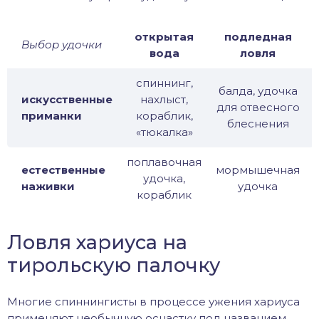
открытая
подледная
Выбор удочки
вода
ловля
спиннинг,
балда, удочка
искусственные
нахлыст,
для отвесного
приманки
кораблик,
блеснения
«тюкалка»
поплавочная
естественные
мормышечная
удочка,
наживки
удочка
кораблик
Ловля хариуса на
тирольскую палочку
Многие спиннингисты в процессе ужения хариуса
применяют необычную оснастку под названием