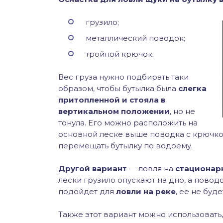
гр
узило;
металлический поводок;
тройной крючок.
Вес груза нужно подбирать таки
образом, чтобы бутылка была
слегка
притопленной и стояла в
вертикальном положении
, но не
тонула. Его можно расположить на
основной леске выше поводка с крючко
перемещать бутылку по водоему.
Другой вариант
— ловля на
стационар
лески грузило опускают на дно, а повод
подойдет для
ловли на реке
, ее не буд
Также этот вариант можно использовать