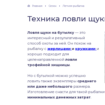
хонь
Главная
Сезон
Летняя рыбалка
Техника ловли щук
дак
Ловля щуки на бутылку
— это
интересный и результативный
тва
способ охоты за ней. Он похож на
рыбалку с
жерлицами
и
кружками
и
лейка
хорошо подходит для
целенаправленной
ловли
нь
трофейной хищницы
.
Но с бутылкой можно успешно
столобик
ловить также экземпляры
среднего
или даже небольшого
размера.
лим
Изготовление снасти для такой рыбалк
минимальных денежных затрат
.
рель