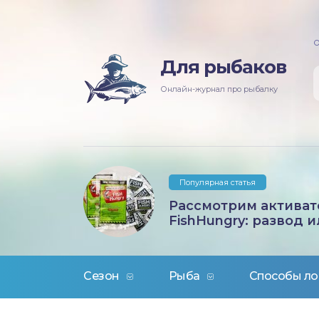
О
няя рыбалка
ась
ининг
лезни рыб
Для рыбаков
мняя рыбалка
п/Сазан
лавочная снасть
ры
Онлайн-журнал про рыбалку
ка
дер и донки
тничий билет
авль
лыст
Популярная статья
унь
Рассмотрим активат
FishHungry: развод и
рех
щ
Сезон
Рыба
Способы ло
м