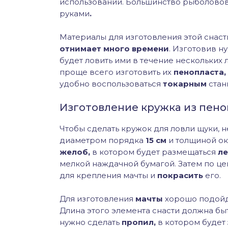
использовании. Большинство рыболовов
руками
.
Материалы для изготовления этой снас
отнимает много времени
. Изготовив 
будет ловить ими в течение нескольких 
проще всего изготовить их
пенопласта,
удобно воспользоваться
токарным
стан
Изготовление кружка из пено
Чтобы сделать кружок для ловли щуки,
диаметром порядка
15 см
и толщиной о
желоб,
в котором будет размещаться
ле
мелкой наждачной бумагой. Затем по ц
для крепления мачты и
покрасить
его.
Для изготовления
мачты
хорошо подой
Длина этого элемента снасти должна быт
нужно сделать
пропил,
в котором будет