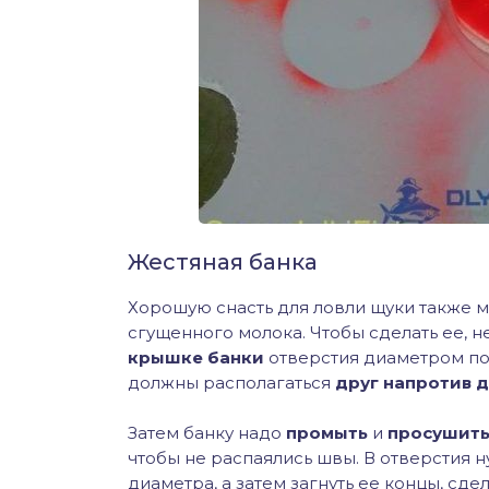
Жестяная банка
Хорошую снасть для ловли щуки также 
сгущенного молока. Чтобы сделать ее,
крышке банки
отверстия диаметром п
должны располагаться
друг напротив 
Затем банку надо
промыть
и
просушить
чтобы не распаялись швы. В отверстия 
диаметра, а затем загнуть ее концы, сде