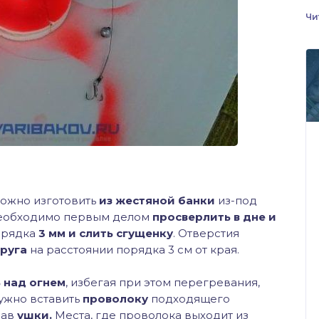
Чи
можно изготовить
из жестяной банки
из-под
 необходимо первым делом
просверлить в дне и
орядка
3 мм и слить сгущенку
. Отверстия
друга
на расстоянии порядка 3 см от края.
 над огнем
, избегая при этом перегревания,
нужно вставить
проволоку
подходящего
лав
ушки.
Места, где проволока выходит из