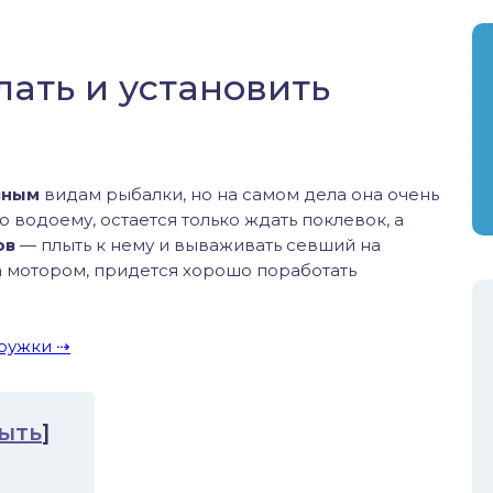
лать и установить
вным
видам рыбалки, но на самом дела она очень
о водоему, остается только ждать поклевок, а
ов
— плыть к нему и вываживать севший на
а мотором, придется хорошо поработать
кружки
ыть
]