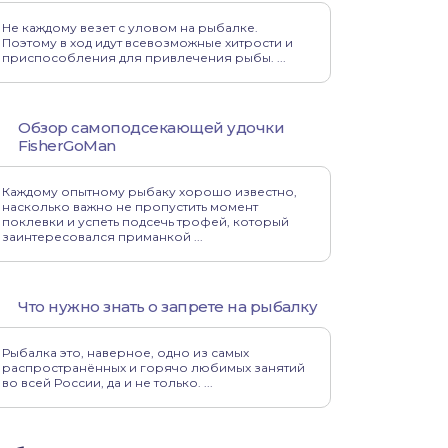
Не каждому везет с уловом на рыбалке.
Поэтому в ход идут всевозможные хитрости и
приспособления для привлечения рыбы. ...
Обзор самоподсекающей удочки
FisherGoMan
Каждому опытному рыбаку хорошо известно,
насколько важно не пропустить момент
поклевки и успеть подсечь трофей, который
заинтересовался приманкой ...
Что нужно знать о запрете на рыбалку
Рыбалка это, наверное, одно из самых
распространённых и горячо любимых занятий
во всей России, да и не только. ...