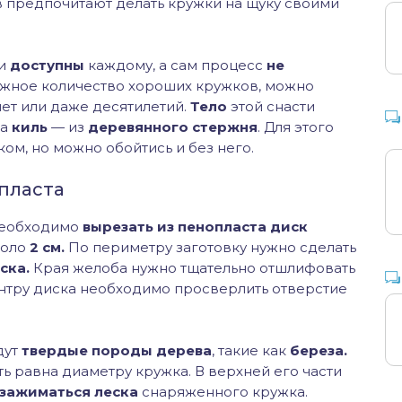
 предпочитают делать кружки на щуку своими
ти
доступны
каждому, а сам процесс
не
нужное количество хороших кружков, можно
лет или даже десятилетий.
Тело
этой снасти
а
киль
— из
деревянного стержня
. Для этого
ком, но можно обойтись и без него.
пласта
 необходимо
вырезать из пенопласта диск
коло
2 см.
По периметру заготовку нужно сделать
ска.
Края желоба нужно тщательно отшлифовать
ентру диска необходимо просверлить отверстие
дут
твердые породы дерева
, такие как
береза.
ь равна диаметру кружка. В верхней его части
зажиматься леска
снаряженного кружка.