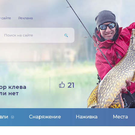
 сайте
Реклама
21
ор клева
ли нет
вли
Снаряжение
Наживка
Места