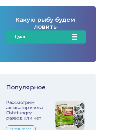
Какую рыбу будем
ловить
Щука
Карась
Карп/Сазан
Окунь
Популярное
Судак
Рассмотрим
Голавль
активатор клева
FishHungry:
Жерех
развод или нет
Читать далее