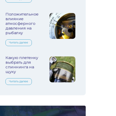
Лещ
Плотва
Положительное
влияние
атмосферного
Язь
давления на
рыбалку
Линь
Читать далее
Белый амур
Какую плетенку
Налим
выбрать для
спиннинга на
щуку
Осетр
Читать далее
Ротан
Сом
Толстолобик