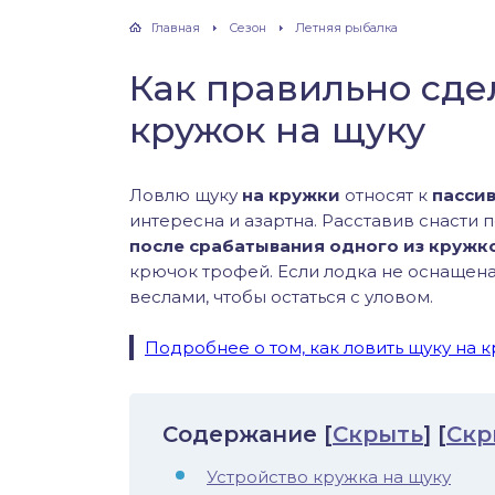
хонь
Главная
Сезон
Летняя рыбалка
Как правильно сде
кружок на щуку
дак
тва
Ловлю щуку
на кружки
относят к
пасси
интересна и азартна. Расставив снасти п
после срабатывания одного из кружк
лейка
крючок трофей. Если лодка не оснащен
веслами, чтобы остаться с уловом.
нь
Подробнее о том, как ловить щуку на 
столобик
лим
Содержание
[
Скрыть
]
[
Скр
рель
Устройство кружка на щуку