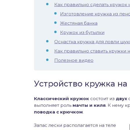
Как правильно сделать кружок 
иус
Изготовление кружка из пен
лый амур
Жестяная банка
Кружок из бутылки
етр
Оснастка кружка для ловли щук
Как правильно ставить кружки 
Полезное видео
Устройство кружка на
Классический кружок
состоит из
двух
о
выполняет роль
мачты и киля
. К нему к
поводка с крючком
.
Запас лески располагается на теле