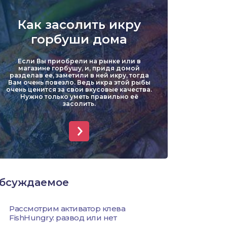
Уклейка
Как засолить икру
Форель
горбуши дома
Хариус
Если Вы приобрели на рынке или в
магазине горбушу, и, придя домой
разделав ее, заметили в ней икру, тогда
Чехонь
Вам очень повезло. Ведь икра этой рыбы
очень ценится за свои вкусовые качества.
Нужно только уметь правильно её
засолить.
бсуждаемое
Рассмотрим активатор клева
FishHungry: развод или нет