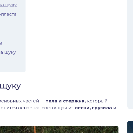
на щуку
опласта
и
на щуку
 щуку
сновных частей —
тела и стержня,
который
репится оснастка, состоящая из
лески, грузила
и