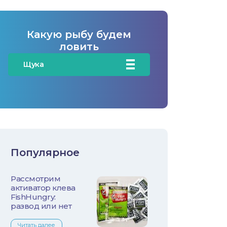
Какую рыбу будем
ловить
Щука
Карась
Карп/Сазан
Окунь
Популярное
Судак
Рассмотрим
Голавль
активатор клева
FishHungry:
Жерех
развод или нет
Читать далее