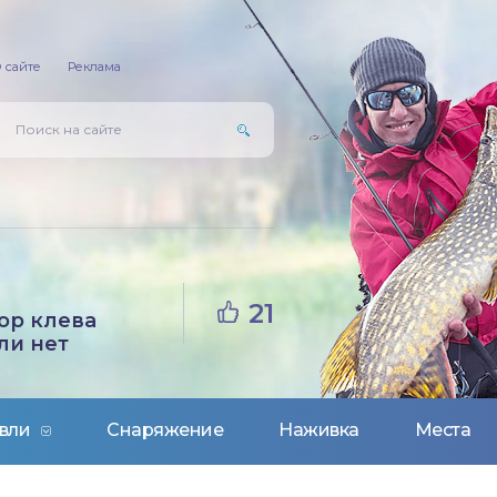
 сайте
Реклама
21
ор клева
ли нет
вли
Снаряжение
Наживка
Места