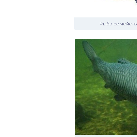
иус
Рыба семейств
лый амур
етр