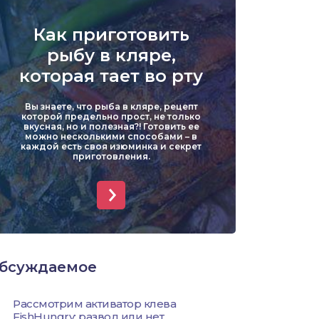
Уклейка
Как приготовить
Форель
рыбу в кляре,
которая тает во рту
Хариус
Вы знаете, что рыба в кляре, рецепт
Чехонь
которой предельно прост, не только
вкусная, но и полезная?! Готовить ее
можно несколькими способами – в
каждой есть своя изюминка и секрет
приготовления.
бсуждаемое
Рассмотрим активатор клева
FishHungry: развод или нет