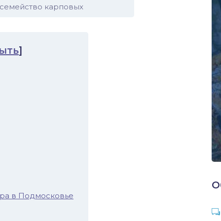
 семейство карповых
ыть
]
О
ра в Подмосковье