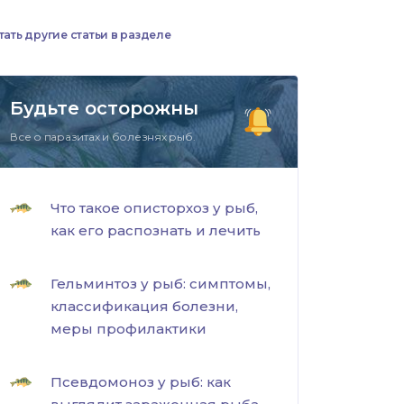
тать другие статьи в разделе
Будьте осторожны
Все о паразитах и болезнях рыб.
Что такое описторхоз у рыб,
как его распознать и лечить
Гельминтоз у рыб: симптомы,
классификация болезни,
меры профилактики
Псевдомоноз у рыб: как