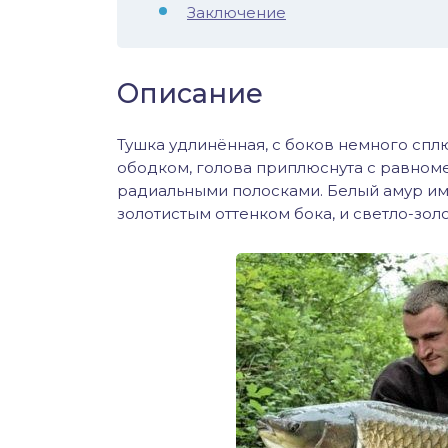
Заключение
Описание
Тушка удлинённая, с боков немного сп
ободком, голова приплюснута с равно
радиальными полосками. Белый амур име
золотистым оттенком бока, и светло-зол