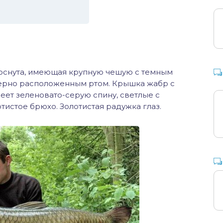
люснута, имеющая крупную чешую с темным
мерно расположенным ртом. Крышка жабр с
ет зеленовато-серую спину, светлые с
отистое брюхо. Золотистая радужка глаз.