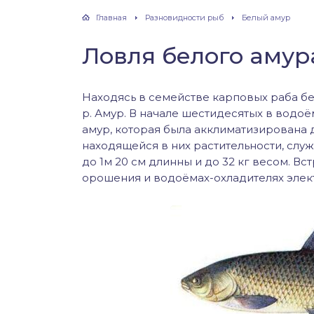
хонь
Главная
Разновидности рыб
Белый амур
Ловля белого амур
дак
Находясь в семействе карповых раба бел
р. Амур. В начале шестидесятых в водо
тва
амур, которая была акклиматизирована
находящейся в них растительности, слу
лейка
до 1м 20 см длинны и до 32 кг весом. Вс
орошения и водоёмах-охладителях элект
нь
столобик
лим
рель