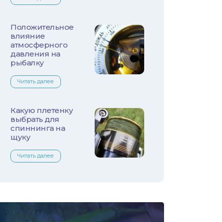
Лещ
Плотва
Положительное
влияние
атмосферного
Язь
давления на
рыбалку
Линь
Читать далее
Белый амур
Какую плетенку
Налим
выбрать для
спиннинга на
щуку
Осетр
Читать далее
Ротан
Сом
Толстолобик