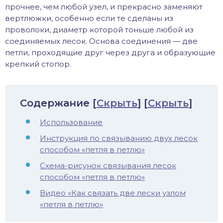
прочнее, чем любой узел, и прекрасно заменяют
хонь
вертлюжки, особенно если те сделаны из
проволоки, диаметр которой тоньше любой из
соединяемых лесок. Основа соединения — две
петли, проходящие друг через друга и образующие
дак
крепкий стопор.
тва
Содержание
[
Скрыть
]
[
Скрыть
]
лейка
Использование
нь
Инструкция по связыванию двух лесок
способом «петля в петлю»
столобик
Схема-рисунок связывания лесок
способом «петля в петлю»
лим
Видео «Как связать две лески узлом
«петля в петлю»
рель