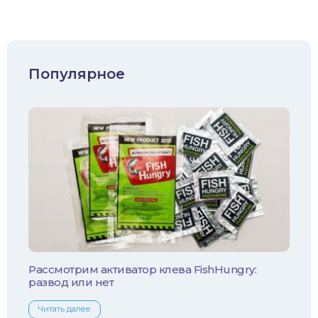
Карп/Сазан
Окунь
Судак
Популярное
Голавль
Жерех
Лещ
Плотва
Язь
Линь
Рассмотрим активатор клева FishHungry:
развод или нет
Белый амур
Читать далее