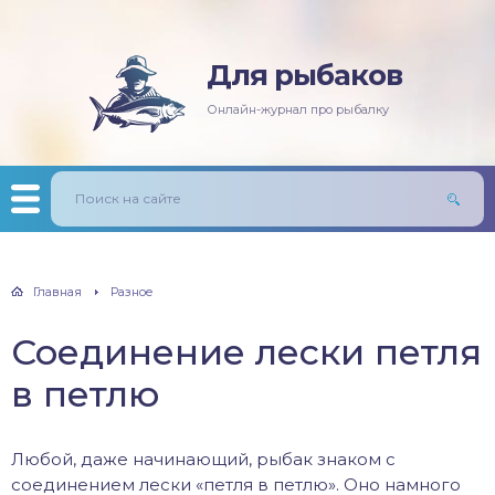
Для рыбаков
няя рыбалка
ась
ининг
лезни рыб
Онлайн-журнал про рыбалку
мняя рыбалка
п/Сазан
лавочная снасть
ры
ка
дер и донки
тничий билет
авль
лыст
Главная
Разное
унь
Соединение лески петля
рех
в петлю
щ
Любой, даже начинающий, рыбак знаком с
м
соединением лески «петля в петлю». Оно намного