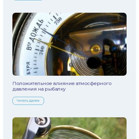
Налим
Осетр
Ротан
Сом
Толстолобик
Уклейка
Положительное влияние атмосферного
давления на рыбалку
Форель
Читать далее
Хариус
Чехонь