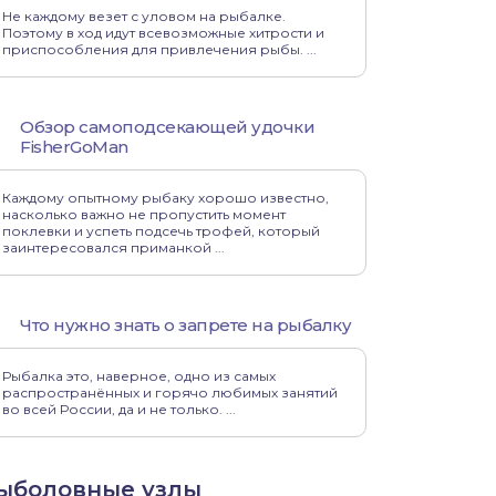
Не каждому везет с уловом на рыбалке.
Поэтому в ход идут всевозможные хитрости и
приспособления для привлечения рыбы. ...
Обзор самоподсекающей удочки
FisherGoMan
Каждому опытному рыбаку хорошо известно,
насколько важно не пропустить момент
поклевки и успеть подсечь трофей, который
заинтересовался приманкой ...
Что нужно знать о запрете на рыбалку
Рыбалка это, наверное, одно из самых
распространённых и горячо любимых занятий
во всей России, да и не только. ...
ыболовные узлы