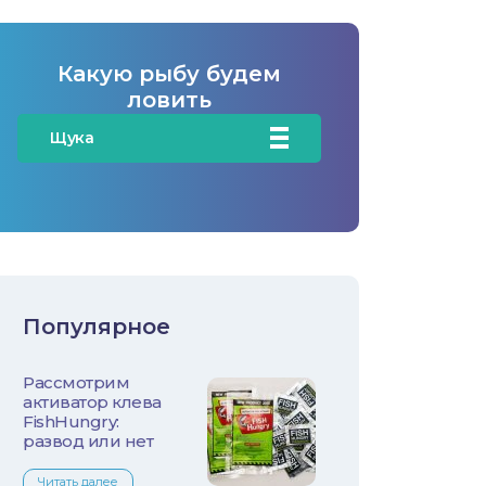
Какую рыбу будем
ловить
Щука
Карась
Карп/Сазан
Окунь
Популярное
Судак
Рассмотрим
Голавль
активатор клева
FishHungry:
Жерех
развод или нет
Читать далее