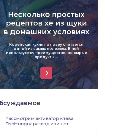
Уклейка
Несколько простых
Форель
рецептов хе из щуки
в домашних условиях
Хариус
Корейская кухня по праву считается
Чехонь
одной из самых полезных. В ней
используются преимущественно сырые
продукты ...
бсуждаемое
Рассмотрим активатор клева
FishHungry: развод или нет