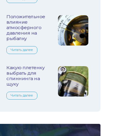
Лещ
Плотва
Положительное
влияние
атмосферного
Язь
давления на
рыбалку
Линь
Читать далее
Белый амур
Какую плетенку
Налим
выбрать для
спиннинга на
щуку
Осетр
Читать далее
Ротан
Сом
Толстолобик