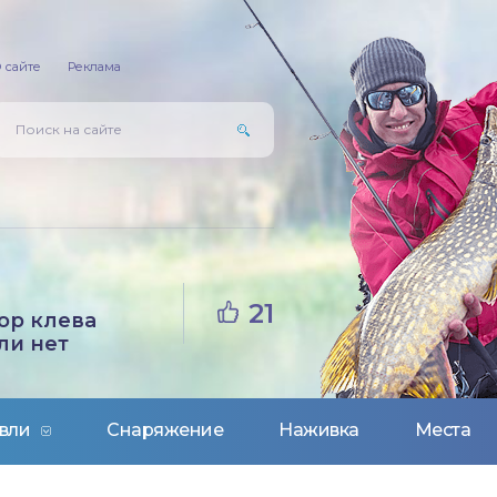
 сайте
Реклама
21
ор клева
ли нет
вли
Снаряжение
Наживка
Места