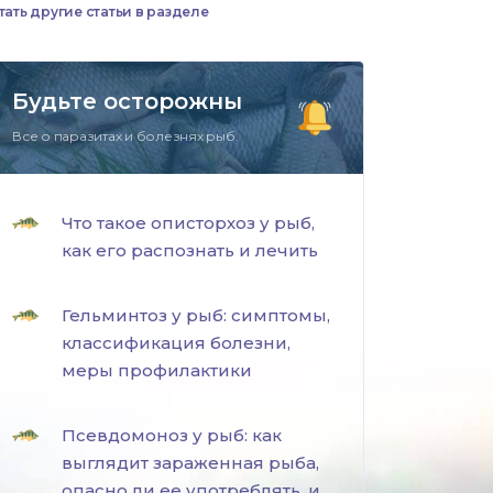
тать другие статьи в разделе
Будьте осторожны
Все о паразитах и болезнях рыб.
Что такое описторхоз у рыб,
как его распознать и лечить
Гельминтоз у рыб: симптомы,
классификация болезни,
меры профилактики
Псевдомоноз у рыб: как
выглядит зараженная рыба,
опасно ли ее употреблять, и