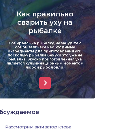
Уклейка
Как правильно
Форель
сварить уху на
рыбалке
Хариус
Собираясь на рыбалку, не забудьте с
Чехонь
собой взять все необходимые
ингредиенты для приготовления ухи,
поскольку рыбалка без ухи это уже не
рыбалка. Вкусно приготовленная уха
является кульминационным моментом
любой рыболовли.
бсуждаемое
Рассмотрим активатор клева