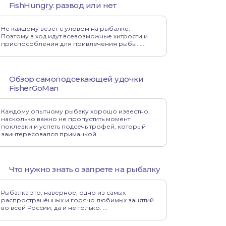
FishHungry: развод или нет
Не каждому везет с уловом на рыбалке.
Поэтому в ход идут всевозможные хитрости и
приспособления для привлечения рыбы. ...
Обзор самоподсекающей удочки
FisherGoMan
Каждому опытному рыбаку хорошо известно,
насколько важно не пропустить момент
поклевки и успеть подсечь трофей, который
заинтересовался приманкой ...
Что нужно знать о запрете на рыбалку
Рыбалка это, наверное, одно из самых
распространённых и горячо любимых занятий
во всей России, да и не только. ...