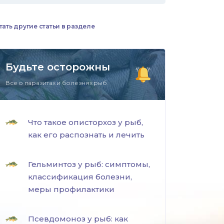
тать другие статьи в разделе
Будьте осторожны
Все о паразитах и болезнях рыб.
Что такое описторхоз у рыб,
как его распознать и лечить
Гельминтоз у рыб: симптомы,
классификация болезни,
меры профилактики
Псевдомоноз у рыб: как