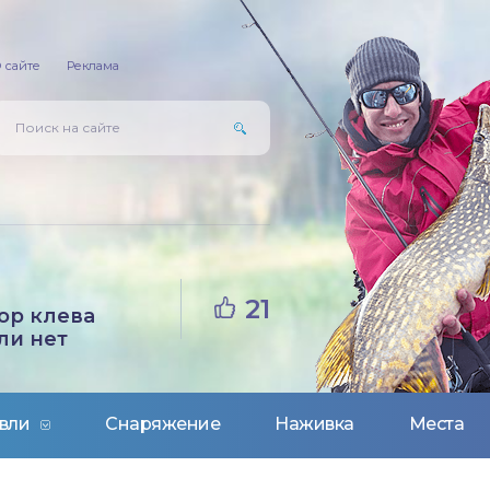
 сайте
Реклама
21
ор клева
ли нет
вли
Снаряжение
Наживка
Места