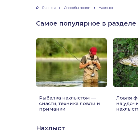
хонь
Главная
Способы ловли
Нахлыст
Самое популярное в разделе
дак
тва
лейка
нь
Рыбалка нахлыстом —
Ловля ф
столобик
снасти, техника ловли и
на удоч
приманки
нахлыст
лим
Нахлыст
рель