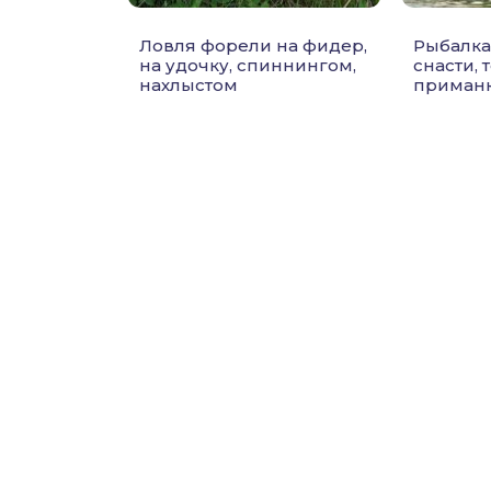
Ловля форели на фидер,
Рыбалка
на удочку, спиннингом,
снасти, 
нахлыстом
приман