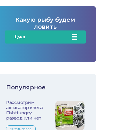
Какую рыбу будем
ловить
Щука
Карась
Карп/Сазан
Окунь
Популярное
Судак
Рассмотрим
Голавль
активатор клева
FishHungry:
Жерех
развод или нет
Читать далее