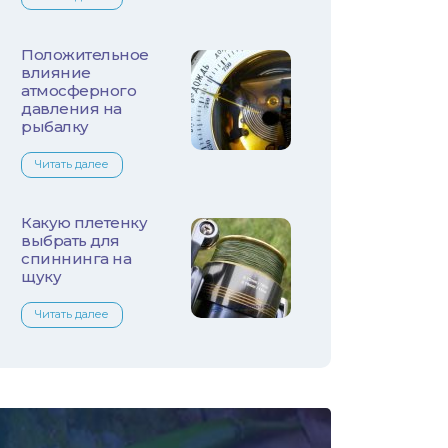
Лещ
Плотва
Положительное
влияние
атмосферного
Язь
давления на
рыбалку
Линь
Читать далее
Белый амур
Какую плетенку
Налим
выбрать для
спиннинга на
щуку
Осетр
Читать далее
Ротан
Сом
Толстолобик