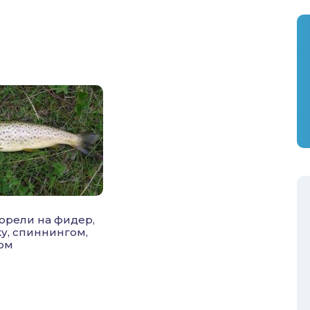
орели на фидер,
ку, спиннингом,
ом