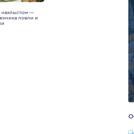
 нахлыстом —
техника ловли и
ки
О