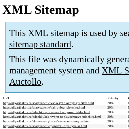
XML Sitemap
This XML sitemap is used by se
sitemap standard
.
This file was dynamically gener
management system and
XML Si
Auctollo
.
URL
Priority
https://dlyaribakov.ru/snaryazhenie/vse-o-rybolovnyx-gruzilax.html
20%
https://dlyaribakov.ru/snaryazhenie/kak-vybrat-pletenku.html
20%
https://dlyaribakov.ru/udochki/vybor-matchevogo-udilishha.html
20%
https://dlyaribakov.ru/udochki/kak-vybrat-poplavochnuyu-udochku.html
20%
https://dlyaribakov.ru/zimnyaya-rybalka/kak-xranit-motylya.html
20%
https://dlyaribakov.ru/snaryazhenie/poplavki-dlya-rybalki.html
20%