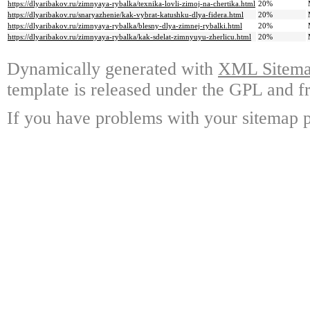
https://dlyaribakov.ru/zimnyaya-rybalka/texnika-lovli-zimoj-na-chertika.html
20%
https://dlyaribakov.ru/snaryazhenie/kak-vybrat-katushku-dlya-fidera.html
20%
https://dlyaribakov.ru/zimnyaya-rybalka/blesny-dlya-zimnej-rybalki.html
20%
https://dlyaribakov.ru/zimnyaya-rybalka/kak-sdelat-zimnyuyu-zherlicu.html
20%
Dynamically generated with
XML Sitemap
template is released under the GPL and fr
If you have problems with your sitemap p