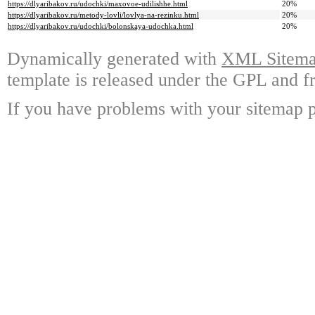
https://dlyaribakov.ru/udochki/maxovoe-udilishhe.html
20%
https://dlyaribakov.ru/metody-lovli/lovlya-na-rezinku.html
20%
https://dlyaribakov.ru/udochki/bolonskaya-udochka.html
20%
Dynamically generated with
XML Sitemap
template is released under the GPL and fr
If you have problems with your sitemap p