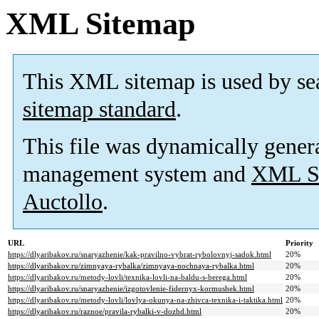
XML Sitemap
This XML sitemap is used by se
sitemap standard
.
This file was dynamically gener
management system and
XML Si
Auctollo
.
URL
Priority
https://dlyaribakov.ru/snaryazhenie/kak-pravilno-vybrat-rybolovnyj-sadok.html
20%
https://dlyaribakov.ru/zimnyaya-rybalka/zimnyaya-nochnaya-rybalka.html
20%
https://dlyaribakov.ru/metody-lovli/texnika-lovli-na-baldu-s-berega.html
20%
https://dlyaribakov.ru/snaryazhenie/izgotovlenie-fidernyx-kormushek.html
20%
https://dlyaribakov.ru/metody-lovli/lovlya-okunya-na-zhivca-texnika-i-taktika.html
20%
https://dlyaribakov.ru/raznoe/pravila-rybalki-v-dozhd.html
20%