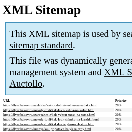
XML Sitemap
This XML sitemap is used by se
sitemap standard
.
This file was dynamically gener
management system and
XML Si
Auctollo
.
URL
Priority
https://dlyaribakov.ru/nazhivka/kak-podobrat-vobler-na-sudaka.html
20%
https://dlyaribakov.ru/metody-lovli/kak-lovit-leshha-na-kolco.html
20%
https://dlyaribakov.ru/snaryazhenie/kak-vybrat-snasti-na-soma.html
20%
https://dlyaribakov.ru/metody-lovli/kak-lovit-shhuku-na-kruzhki.html
20%
https://dlyaribakov.ru/metody-lovli/kak-lovit-rybu-naxlystom.html
20%
https://dlyaribakov.ru/kuxnya/kak-prigotovit-balyk-iz-ryby.html
20%