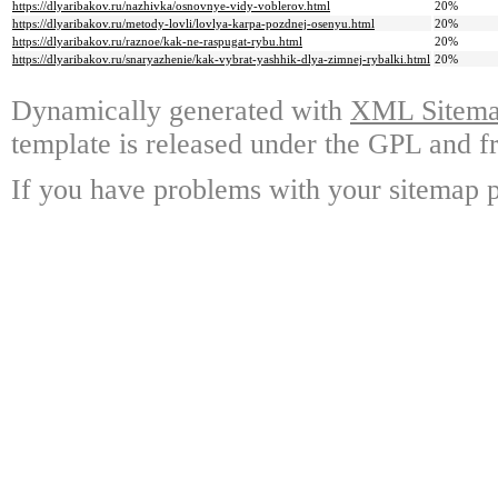
https://dlyaribakov.ru/nazhivka/osnovnye-vidy-voblerov.html
20%
https://dlyaribakov.ru/metody-lovli/lovlya-karpa-pozdnej-osenyu.html
20%
https://dlyaribakov.ru/raznoe/kak-ne-raspugat-rybu.html
20%
https://dlyaribakov.ru/snaryazhenie/kak-vybrat-yashhik-dlya-zimnej-rybalki.html
20%
Dynamically generated with
XML Sitemap
template is released under the GPL and fr
If you have problems with your sitemap p